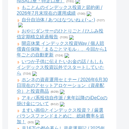
NISA口座・特定口座）
(7/31)
もことんのインデックス投資と節約術 /
2026年7月末現在の運用成績
(7/30)
自分自治体 / あつはなついねぇ(･ᴗ･)
(7/27)
おやじダンサーのひとりごと / ひふみ投
信定期積立経過報告
(7/26)
開店休業 インデックス投資Way / 個人賠
償責任保険「まるごとマモル」、今回から1
年ごとの自動更新
(7/24)
いつか子供に伝えたいお金の話 / もしも
インデックス投資以外でスタートしていた
ら
(7/24)
ホンネの資産運用セミナー / 2026年6月30
日現在のアセットアロケーション（資産配
分）と投資商品
(6/29)
アキバ系投信自作派 / 来年以降のiDeCoの
掛け金について
(6/12)
ますい画伯とインデックス投資？ / 厳選
バランスファンドまとめに、総経費率を追
加！
(3/3)
月16万の都会暮らし資産運用記 / 2025年