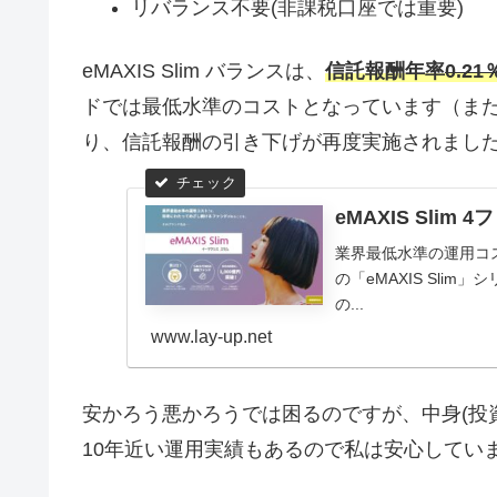
リバランス不要(非課税口座では重要)
eMAXIS Slim バランスは、
信託報酬年率
0.21
ドでは最低水準のコストとなっています（ま
り、信託報酬の引き下げが再度実施されまし
eMAXIS Sl
業界最低水準の運用コ
の「eMAXIS Sli
の...
www.lay-up.net
安かろう悪かろうでは困るのですが、中身(投
10年近い運用実績もあるので私は安心してい