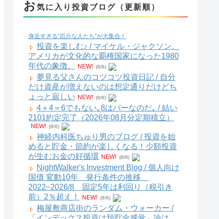
お
気に入り投資ブログ（更新順）
身近すぎる“厄介な人たち”が大集合！
投資を楽しむ♪ / マイケル・ジャクソン。
アメリカが文化的な覇権国家になった1980
年代の象徴。
NEW!
(8/6)
夢見る父さんのコツコツ投資日記 / 自分
だけ資産が増えないのは想定通りだけどち
ょっと寂しい
NEW!
(8/6)
4＋4＝6でもない｡8はパーなのだ｡ / 結い
2101約定完了（2026年08月分定期積立）
NEW!
(8/6)
神経内科医ちゅり男のブログ / 投資を始
めると貯金・節約が楽しくなる！少額投資
が生むお金の好循環
NEW!
(8/6)
NightWalker's Investment Blog / 個人向け
国債 変動10年 発行条件の推移
2022−2026/8 固定5年は利回り（税引き
前）2％超え！
NEW!
(8/6)
梅屋敷商店街のランダム・ウォーカー /
「インデックス投資は預貯金感覚」論は、