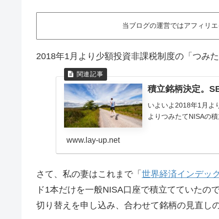
当ブログの運営ではアフィリエ
2018年1月より少額投資非課税制度の「つみた
積立銘柄決定。S
いよいよ2018年1月よ
よりつみたてNISAの
www.lay-up.net
さて、私の妻はこれまで「
世界経済インデッ
ド1本だけを一般NISA口座で積立てていたの
切り替えを申し込み、合わせて銘柄の見直し