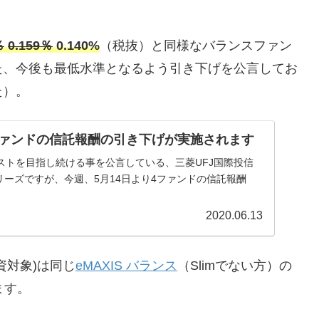
％
0.159％
0.140%
（税抜）と同様なバランスファン
た、今後も最低水準となるよう引き下げを公言してお
た）。
im 4ファンドの信託報酬の引き下げが実施されます
ストを目指し続ける事を公言している、三菱UFJ国際投信
m」シリーズですが、今週、5月14日より4ファンドの信託報酬
2020.06.13
資対象)は同じ
eMAXIS バランス
（Slimでない方）の
ます。