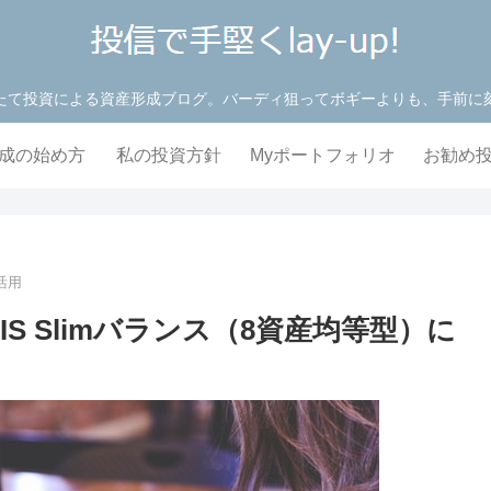
たて投資による資産形成ブログ。バーディ狙ってボギーよりも、手前に
成の始め方
私の投資方針
Myポートフォリオ
お勧め
Aの活用
IS Slimバランス（8資産均等型）に