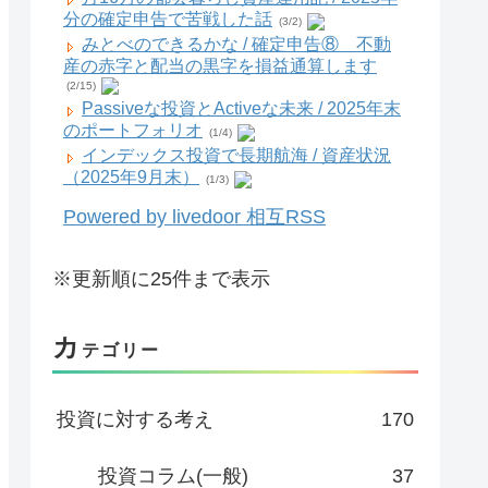
分の確定申告で苦戦した話
(3/2)
みとべのできるかな / 確定申告⑧ 不動
産の赤字と配当の黒字を損益通算します
(2/15)
Passiveな投資とActiveな未来 / 2025年末
のポートフォリオ
(1/4)
インデックス投資で長期航海 / 資産状況
（2025年9月末）
(1/3)
Powered by livedoor 相互RSS
※更新順に25件まで表示
カ
テゴリー
投資に対する考え
170
投資コラム(一般)
37