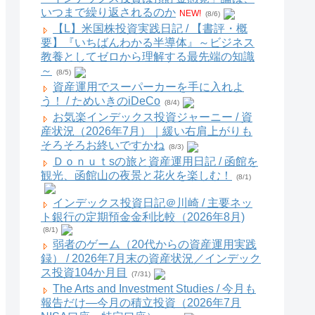
いつまで繰り返されるのか
NEW!
(8/6)
【L】米国株投資実践日記 / 【書評・概
要】『いちばんわかる半導体』～ビジネス
教養としてゼロから理解する最先端の知識
～
(8/5)
資産運用でスーパーカーを手に入れよ
う！ / ためいきのiDeCo
(8/4)
お気楽インデックス投資ジャーニー / 資
産状況（2026年7月）｜緩い右肩上がりも
そろそろお終いですかね
(8/3)
Ｄｏｎｕｔsの旅と資産運用日記 / 函館を
観光、函館山の夜景と花火を楽しむ！
(8/1)
インデックス投資日記＠川崎 / 主要ネッ
ト銀行の定期預金金利比較（2026年8月)
(8/1)
弱者のゲーム（20代からの資産運用実践
録） / 2026年7月末の資産状況／インデック
ス投資104か月目
(7/31)
The Arts and Investment Studies / 今月も
報告だけ―今月の積立投資（2026年7月