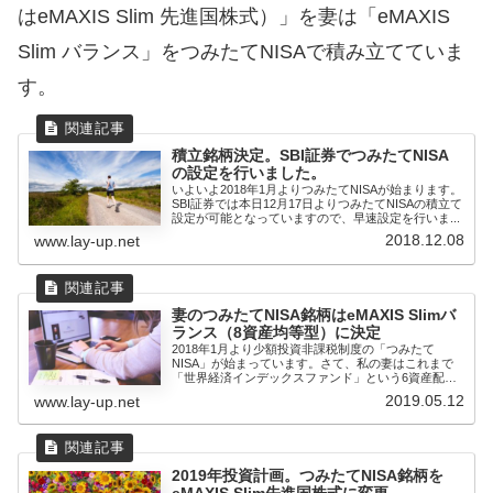
はeMAXIS Slim 先進国株式）」を妻は「eMAXIS
Slim バランス」をつみたてNISAで積み立てていま
す。
積立銘柄決定。SBI証券でつみたてNISA
の設定を行いました。
いよいよ2018年1月よりつみたてNISAが始まります。
SBI証券では本日12月17日よりつみたてNISAの積立て
設定が可能となっていますので、早速設定を行いま...
2018.12.08
www.lay-up.net
妻のつみたてNISA銘柄はeMAXIS Slimバ
ランス（8資産均等型）に決定
2018年1月より少額投資非課税制度の「つみたて
NISA」が始まっています。さて、私の妻はこれまで
「世界経済インデックスファンド」という6資産配分
型のバランスフ...
2019.05.12
www.lay-up.net
2019年投資計画。つみたてNISA銘柄を