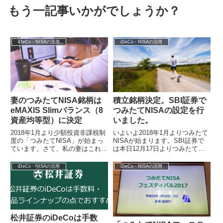
もう一記事いかがでしょうか？
iDeCo・NISAの活用
iDeCo・NISAの活用
妻のつみたてNISA銘柄は
積立銘柄決定。SBI証券で
eMAXIS Slimバランス（8
つみたてNISAの設定を行
資産均等型）に決定
いました。
2018年1月より少額投資非課税制
いよいよ2018年1月よりつみたて
度の「つみたてNISA」が始まっ
NISAが始まります。SBI証券で
ています。さて、私の妻はこれま
は本日12月17日よりつみたて
で「世界経済インデックスファン
NISAの積立て設定が可能となっ
ド」という6資産配分型のバラン
ていますので、早速設定を行い
iDeCo・NISAの活用
iDeCo・NISAの活用
スフ...
ま...
松井証券のiDeCoは手数