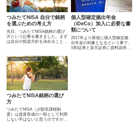
つみたてNISA 自分で銘柄
個人型確定拠出年金
を選ぶための考え方
（iDeCo）加入に必要な書
類について
先日、つみたてNISA銘柄の選び
方という記事を書きました。まず
2017年より新規に個人型確定拠
は自分の投資方針を決めることが
出年金の対象となるという事で、
大切で、あとはある程度規模・実
SBI証券と楽天証券に資料請求予
績のあるファンドを選べば良いの
約を行っていましたが、この度
では（ど...
SBI証券から資料が到着しまし
iDeCo・NISAの活用
た。SB...
つみたてNISA銘柄の選び
方
つみたてNISA（少額非課税制
度）は資産形成の一助として利用
しない手はないと思うのですが、
そもそも認知度が3割も無いとい
うことで、一般に浸透するにはま
だまだ時間...