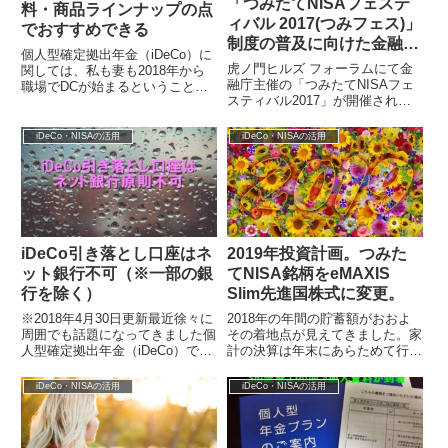
「つみたてNISAフェステ
料・商品ラインナップの点
ィバル 2017(つみフェス)」
でおすすめできる
制度の普及に向けた金融庁
個人型確定拠出年金（iDeCo）に
の意気込みを見た。
虎ノ門ヒルズ フォーラムにて金
関しては、私も妻も2018年から
融庁主催の「つみたてNISAフェ
職場でDCが始まるということで
スティバル2017」が開催され大
一旦保留として、最近は情報を集
盛会でした。私も投信ブロガーの
めていなかったのですが、SBI証
端くれとしてこんな貴重な機会は
券...
iDeCo・NISAの活用
iDeCo・NISAの活用
ないと...
iDeCo引き落とし口座はネ
2019年投資計画。つみた
ット銀行不可（※一部の銀
てNISA銘柄をeMAXIS
行を除く）
Slim先進国株式に変更。
※2018年4月30日更新最近徐々に
2018年の年間の貯蓄額がおおよ
周囲でも話題になってきました個
その着地点が見えてきました。家
人型確定拠出年金（iDeCo）です
計の決算は年末にあらためて行い
が、加入に必要な書類を勤務先に
ますが、2019年の投資計画を考
書いてもらうハードルの高さに
えます。
iDeCo・NISAの活用
iDeCo・NISAの活用
加...