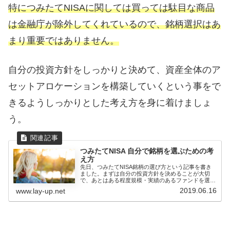
特につみたてNISAに関しては買っては駄目な商品
は金融庁が除外してくれているので、銘柄選択はあ
まり重要ではありません。
自分の投資方針をしっかりと決めて、資産全体のア
セットアロケーションを構築していくという事をで
きるようしっかりとした考え方を身に着けましょ
う。
つみたてNISA 自分で銘柄を選ぶための考
え方
先日、つみたてNISA銘柄の選び方という記事を書き
ました。まずは自分の投資方針を決めることが大切
で、あとはある程度規模・実績のあるファンドを選べ
ば良いのでは（ど...
2019.06.16
www.lay-up.net