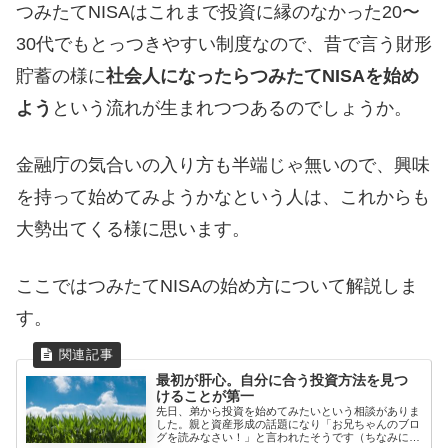
つみたてNISAはこれまで投資に縁のなかった20〜
30代でもとっつきやすい制度なので、昔で言う財形
貯蓄の様に
社会人になったらつみたてNISAを始め
よう
という流れが生まれつつあるのでしょうか。
金融庁の気合いの入り方も半端じゃ無いので、興味
を持って始めてみようかなという人は、これからも
大勢出てくる様に思います。
ここではつみたてNISAの始め方について解説しま
す。
最初が肝心。自分に合う投資方法を見つ
けることが第一
先日、弟から投資を始めてみたいという相談がありま
した。親と資産形成の話題になり「お兄ちゃんのブロ
グを読みなさい！」と言われたそうです（ちなみに父