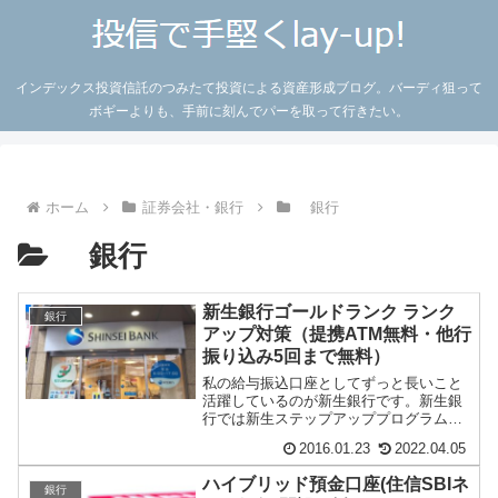
インデックス投資信託のつみたて投資による資産形成ブログ。バーディ狙って
ボギーよりも、手前に刻んでパーを取って行きたい。
ホーム
証券会社・銀行
銀行
銀行
新生銀行ゴールドランク ランク
銀行
アップ対策（提携ATM無料・他行
振り込み5回まで無料）
私の給与振込口座としてずっと長いこと
活躍しているのが新生銀行です。新生銀
行では新生ステップアッププログラムに
より、取引に応じてサービスが変わって
2016.01.23
2022.04.05
くるのですが、2...
ハイブリッド預金口座(住信SBIネ
銀行