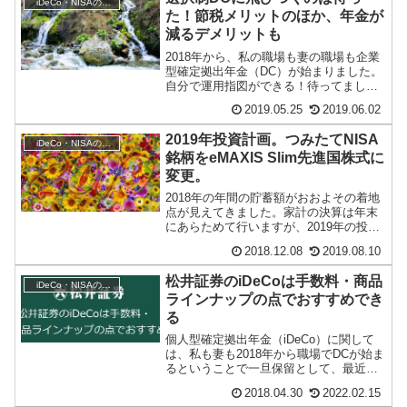
iDeCo・NISAの活用
た！節税メリットのほか、年金が
減るデメリットも
2018年から、私の職場も妻の職場も企業
型確定拠出年金（DC）が始まりました。
自分で運用指図ができる！待ってまし
た！！と、飛びつきたいところですが、
2019.05.25
2019.06.02
実はそう単純...
2019年投資計画。つみたてNISA
iDeCo・NISAの活用
銘柄をeMAXIS Slim先進国株式に
変更。
2018年の年間の貯蓄額がおおよその着地
点が見えてきました。家計の決算は年末
にあらためて行いますが、2019年の投資
計画を考えます。
2018.12.08
2019.08.10
松井証券のiDeCoは手数料・商品
iDeCo・NISAの活用
ラインナップの点でおすすめでき
る
個人型確定拠出年金（iDeCo）に関して
は、私も妻も2018年から職場でDCが始ま
るということで一旦保留として、最近は
情報を集めていなかったのですが、SBI
2018.04.30
2022.02.15
証券...