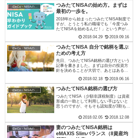
つみたてNISAの始め方。まずは
iDeCo・NISAの活用
最初の一歩を。
2018年から始まったつみたてNISA制度で
すが、とうとう私の職場でも「今度つみ
たてNISAを始めるんだ！」という声が聞
かれるようになりました（これって凄い
2018.04.29
2019.09.16
こと...
つみたてNISA 自分で銘柄を選ぶ
iDeCo・NISAの活用
ための考え方
先日、つみたてNISA銘柄の選び方という
記事を書きました。まずは自分の投資方
針を決めることが大切で、あとはある程
度規模・実績のあるファンドを選べば良
2018.02.18
2019.06.16
いのでは（ど...
つみたてNISA銘柄の選び方
iDeCo・NISAの活用
つみたてNISA（少額非課税制度）は資産
形成の一助として利用しない手はないと
思うのですが、そもそも認知度が3割も無
いということで、一般に浸透するにはま
だまだ時間...
2018.02.05
2018.12.08
妻のつみたてNISA銘柄は
iDeCo・NISAの活用
eMAXIS Slimバランス（8資産均