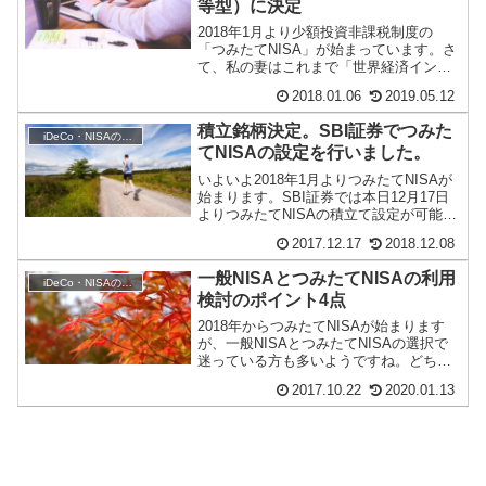
等型）に決定
2018年1月より少額投資非課税制度の
「つみたてNISA」が始まっています。さ
て、私の妻はこれまで「世界経済インデ
ックスファンド」という6資産配分型のバ
2018.01.06
2019.05.12
ランスフ...
積立銘柄決定。SBI証券でつみた
iDeCo・NISAの活用
てNISAの設定を行いました。
いよいよ2018年1月よりつみたてNISAが
始まります。SBI証券では本日12月17日
よりつみたてNISAの積立て設定が可能と
なっていますので、早速設定を行いま...
2017.12.17
2018.12.08
一般NISAとつみたてNISAの利用
iDeCo・NISAの活用
検討のポイント4点
2018年からつみたてNISAが始まります
が、一般NISAとつみたてNISAの選択で
迷っている方も多いようですね。どちら
が良いかは各自の事情によって異なると
2017.10.22
2020.01.13
思い...