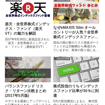
アップ...
楽天・全世界株式インデッ
なぜeMAXIS Slim オール
クス・ファンド（楽天
カントリーが人気？全世界
VT）の魅力を解説
株式インデックスファンド
2017年9月29日に新規設定された
まとめ
現在の我が家のリスク資産ポート
「楽天・全世界株式インデック
フォリオは10銘柄から構成され
ス・ファンド（通称楽天VT）」
ていますが、将来の取り崩しを簡
ですが、早速、楽天証券の週間積
単にするため、できるだけシンプ
立てランキングでは第一位の人気
ルなポートフォリオにしようと、
商品と...
投資信託情報
投資信託情報
ここ数年は...
バランスファンド リス
株式投信のうちインデック
ク・リターン比較まとめ
スファンド比率が30％に到
(2017年5月版)
達
※データを最新にアップデートし
5月の投信概況によると、株式投
た記事があります。バランスファ
信に占めるインデックスファンド