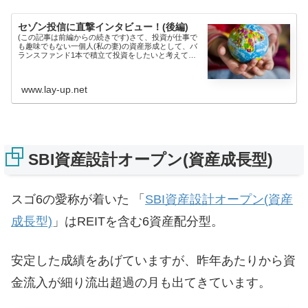
セゾン投信に直撃インタビュー！(後編)
(この記事は前編からの続きです)さて、投資が仕事で
も趣味でもない一個人(私の妻)の資産形成として、バ
ランスファンド1本で積立て投資をしたいと考えてい
るのですが『...
www.lay-up.net
SBI資産設計オープン(資産成長型)
スゴ6の愛称が着いた 「
SBI資産設計オープン(資産
成長型)
」はREITを含む6資産配分型。
安定した成績をあげていますが、昨年あたりから資
金流入が細り流出超過の月も出てきています。