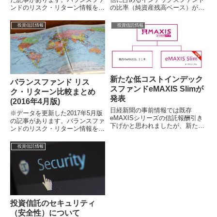
ンドのリスク・リターン情報を前
の比率（純資産残高ベース）が初
回まとめてから1年が経過してい
めて30％に到達したとの事。13
ました。情報をアップデートして
日に発表された投資信託協会の統
投資信託情報
投資信託情報
おきます。...
計による...
新たな低コストインデック
バランスファンド リス
スファンドeMAXIS Slimが
ク・リターン比較まとめ
発表
(2016年4月版)
日経新聞の事前情報では既存
※データを更新した2017年5月版
eMAXISシリーズの信託報酬引き
の記事があります。バランスファ
下げかと思われましたが、新たな
ンドのリスク・リターン情報を前
低コストインデックスファンドと
回まとめてから半年が経過してい
して「eMAXIS Slim」が設定さ
ますので、アップデートしておき
投資信託情報
れ...
ます。...
投資信託のセキュリティ
（安全性）について