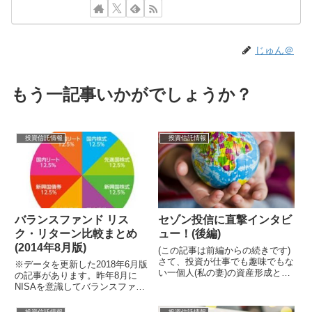
じゅん＠
もう一記事いかがでしょうか？
投資信託情報
投資信託情報
バランスファンド リス
セゾン投信に直撃インタビ
ク・リターン比較まとめ
ュー！(後編)
(2014年8月版)
(この記事は前編からの続きです)
さて、投資が仕事でも趣味でもな
※データを更新した2018年6月版
い一個人(私の妻)の資産形成とし
の記事があります。昨年8月に
て、バランスファンド1本で積立
NISAを意識してバランスファン
て投資をしたいと考えているので
ドまとめ記事を書きましたが、丁
すが『...
度1年が経過しましたので情報を
投資信託情報
投資信託情報