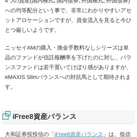
4つの資産(国内株式､国内債券､外国株式､外国債券)
への均等配分という事で、非常にわかりやすいアセ
ットアロケーションですが、資金流入を見ると今ひ
とつ厳しいようです。
ニッセイAMの購入・換金手数料なしシリーズは単
品のファンドが信託報酬率を下げたのに対し、バラ
ンスファンドは若干置いてけぼり感がありますが、
eMAXIS Slimバランスへの対抗馬として期待されま
す。
iFree8資産バランス
大和証券投投信の「
iFree8資産バランス
」は、低信