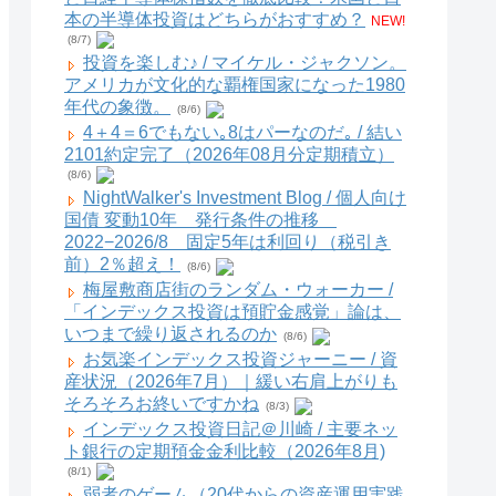
本の半導体投資はどちらがおすすめ？
NEW!
(8/7)
投資を楽しむ♪ / マイケル・ジャクソン。
アメリカが文化的な覇権国家になった1980
年代の象徴。
(8/6)
4＋4＝6でもない｡8はパーなのだ｡ / 結い
2101約定完了（2026年08月分定期積立）
(8/6)
NightWalker's Investment Blog / 個人向け
国債 変動10年 発行条件の推移
2022−2026/8 固定5年は利回り（税引き
前）2％超え！
(8/6)
梅屋敷商店街のランダム・ウォーカー /
「インデックス投資は預貯金感覚」論は、
いつまで繰り返されるのか
(8/6)
お気楽インデックス投資ジャーニー / 資
産状況（2026年7月）｜緩い右肩上がりも
そろそろお終いですかね
(8/3)
インデックス投資日記＠川崎 / 主要ネッ
ト銀行の定期預金金利比較（2026年8月)
(8/1)
弱者のゲーム（20代からの資産運用実践