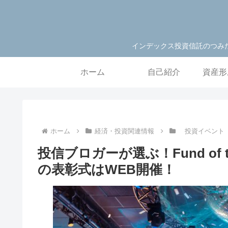
インデックス投資信託のつみ
ホーム
自己紹介
資産形
ホーム
経済・投資関連情報
投資イベン
投信ブロガーが選ぶ！Fund of t
の表彰式はWEB開催！