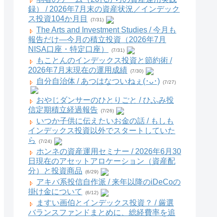
録） / 2026年7月末の資産状況／インデック
ス投資104か月目
(7/31)
The Arts and Investment Studies / 今月も
報告だけ―今月の積立投資（2026年7月
NISA口座・特定口座）
(7/31)
もことんのインデックス投資と節約術 /
2026年7月末現在の運用成績
(7/30)
自分自治体 / あつはなついねぇ(･ᴗ･)
(7/27)
おやじダンサーのひとりごと / ひふみ投
信定期積立経過報告
(7/26)
いつか子供に伝えたいお金の話 / もしも
インデックス投資以外でスタートしていた
ら
(7/24)
ホンネの資産運用セミナー / 2026年6月30
日現在のアセットアロケーション（資産配
分）と投資商品
(6/29)
アキバ系投信自作派 / 来年以降のiDeCoの
掛け金について
(6/12)
ますい画伯とインデックス投資？ / 厳選
バランスファンドまとめに、総経費率を追