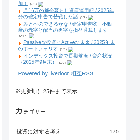
加！
(3/3)
月16万の都会暮らし資産運用記 / 2025年
分の確定申告で苦戦した話
(3/2)
みとべのできるかな / 確定申告⑧ 不動
産の赤字と配当の黒字を損益通算します
(2/15)
Passiveな投資とActiveな未来 / 2025年末
のポートフォリオ
(1/4)
インデックス投資で長期航海 / 資産状況
（2025年9月末）
(1/3)
Powered by livedoor 相互RSS
※更新順に25件まで表示
カ
テゴリー
投資に対する考え
170