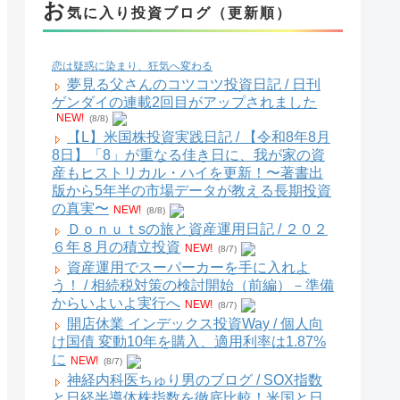
お
気に入り投資ブログ（更新順）
恋は疑惑に染まり、狂気へ変わる
夢見る父さんのコツコツ投資日記 / 日刊
ゲンダイの連載2回目がアップされました
NEW!
(8/8)
【L】米国株投資実践日記 / 【令和8年8月
8日】「8」が重なる佳き日に、我が家の資
産もヒストリカル・ハイを更新！〜著書出
版から5年半の市場データが教える長期投資
の真実〜
NEW!
(8/8)
Ｄｏｎｕｔsの旅と資産運用日記 / ２０２
６年８月の積立投資
NEW!
(8/7)
資産運用でスーパーカーを手に入れよ
う！ / 相続税対策の検討開始（前編）－準備
からいよいよ実行へ
NEW!
(8/7)
開店休業 インデックス投資Way / 個人向
け国債 変動10年を購入、適用利率は1.87%
に
NEW!
(8/7)
神経内科医ちゅり男のブログ / SOX指数
と日経半導体株指数を徹底比較！米国と日