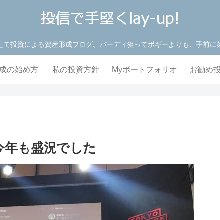
たて投資による資産形成ブログ。バーディ狙ってボギーよりも、手前に
成の始め方
私の投資方針
Myポートフォリオ
お勧め
ト
 今年も盛況でした