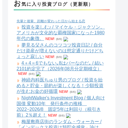
お
気に入り投資ブログ（更新順）
先輩と後輩、距離が変わった日から始まる恋
投資を楽しむ♪ / マイケル・ジャクソン。
アメリカが文化的な覇権国家になった1980
年代の象徴。
NEW!
(8/6)
夢見る父さんのコツコツ投資日記 / 自分
だけ資産が増えないのは想定通りだけどち
ょっと寂しい
NEW!
(8/6)
4＋4＝6でもない｡8はパーなのだ｡ / 結い
2101約定完了（2026年08月分定期積立）
NEW!
(8/6)
神経内科医ちゅり男のブログ / 投資を始
めると貯金・節約が楽しくなる！少額投資
が生むお金の好循環
NEW!
(8/6)
NightWalker's Investment Blog / 個人向け
国債 変動10年 発行条件の推移
2022−2026/8 固定5年は利回り（税引き
前）2％超え！
NEW!
(8/6)
梅屋敷商店街のランダム・ウォーカー /
「インデックス投資は預貯金感覚」論は、