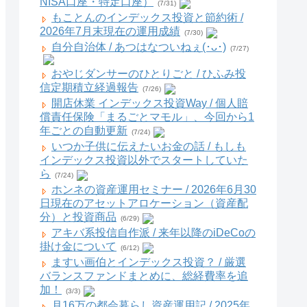
NISA口座・特定口座）
(7/31)
もことんのインデックス投資と節約術 /
2026年7月末現在の運用成績
(7/30)
自分自治体 / あつはなついねぇ(･ᴗ･)
(7/27)
おやじダンサーのひとりごと / ひふみ投
信定期積立経過報告
(7/26)
開店休業 インデックス投資Way / 個人賠
償責任保険「まるごとマモル」、今回から1
年ごとの自動更新
(7/24)
いつか子供に伝えたいお金の話 / もしも
インデックス投資以外でスタートしていた
ら
(7/24)
ホンネの資産運用セミナー / 2026年6月30
日現在のアセットアロケーション（資産配
分）と投資商品
(6/29)
アキバ系投信自作派 / 来年以降のiDeCoの
掛け金について
(6/12)
ますい画伯とインデックス投資？ / 厳選
バランスファンドまとめに、総経費率を追
加！
(3/3)
月16万の都会暮らし資産運用記 / 2025年