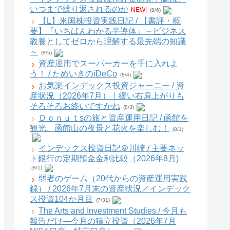
いつまで繰り返されるのか
NEW!
(8/6)
【L】米国株投資実践日記 / 【書評・概
要】『いちばんわかる半導体』～ビジネス
教養としてゼロから理解する最先端の知識
～
(8/5)
資産運用でスーパーカーを手に入れよ
う！ / ためいきのiDeCo
(8/4)
お気楽インデックス投資ジャーニー / 資
産状況（2026年7月）｜緩い右肩上がりも
そろそろお終いですかね
(8/3)
Ｄｏｎｕｔsの旅と資産運用日記 / 函館を
観光、函館山の夜景と花火を楽しむ！
(8/1)
インデックス投資日記＠川崎 / 主要ネッ
ト銀行の定期預金金利比較（2026年8月)
(8/1)
弱者のゲーム（20代からの資産運用実践
録） / 2026年7月末の資産状況／インデック
ス投資104か月目
(7/31)
The Arts and Investment Studies / 今月も
報告だけ―今月の積立投資（2026年7月