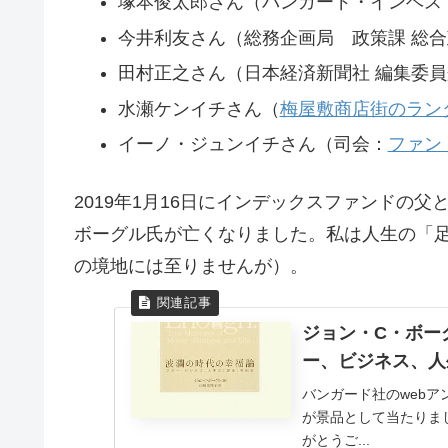
塚本俊太郎さん（バンガード・インベス
今井利友さん（総務企画局 政策課 総合
田村正之さん（日本経済新聞社 編集委
水瀬ケンイチさん（
梅屋敷商店街のラン
イーノ・ジュンイチさん（司会：
ファン
2019年1月16日にインデックスファンドの父と
ボーグル氏が亡くなりました。私は人生の「
の境地には至りませんが）。
ジョン・C・ボーグ
ー、ビジネス、人
バンガード社のwebア
が景品として当たりま
がとうご...