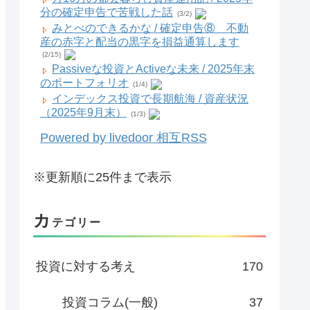
分の確定申告で苦戦した話
(3/2)
みとべのできるかな / 確定申告⑧ 不動
産の赤字と配当の黒字を損益通算します
(2/15)
Passiveな投資とActiveな未来 / 2025年末
のポートフォリオ
(1/4)
インデックス投資で長期航海 / 資産状況
（2025年9月末）
(1/3)
Powered by livedoor 相互RSS
※更新順に25件まで表示
カ
テゴリー
投資に対する考え
170
投資コラム(一般)
37