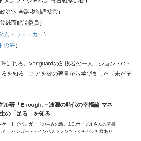
トメンツ・ジャパン 投資戦略部長）
政策室 金融税制調整官）
員兼紙面解説委員）
ダム・ウォーカー
）
ドの海
）
呼ばれる、Vanguardの創設者の一人、ジョン・C・
足るを知る」ことを彼の著書から学びました（未だそ
ル著「Enough.－波瀾の時代の幸福論 マネ
生の「足る」を知る 」
ンケートでバンガードの生みの親、J.C.ボーグルさんの著書
した！バンガード・インベストメンツ・ジャパン社様あり