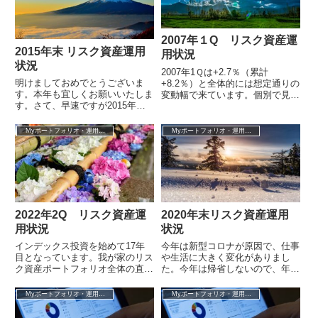
2007年１Q リスク資産運
2015年末 リスク資産運用
用状況
状況
2007年1Ｑは+2.7％（累計
明けましておめでとうございま
+8.2％）と全体的には想定通りの
す。本年も宜しくお願いいたしま
変動幅で来ています。個別で見る
す。さて、早速ですが2015年末
と中国株（香港）クラスの下落と
までのリスク資産の運用状況を集
長期保有の個別株の上昇幅が予定
計しました。リスク資産ポートフ
外な...
Myポートフォリオ・運用成績
Myポートフォリオ・運用成績
ォリオ全体...
2022年2Q リスク資産運
2020年末リスク資産運用
用状況
状況
インデックス投資を始めて17年
今年は新型コロナが原因で、仕事
目となっています。我が家のリス
や生活に大きく変化がありまし
ク資産ポートフォリオ全体の直近
た。今年は帰省しないので、年末
3ヶ月（2022年2Q）の投資収益率
年始は夫婦でゆっくりと過ごすつ
は－6.2％となりました。2006...
もりですが、その前に3ヶ月に1
Myポートフォリオ・運用成績
Myポートフォリオ・運用成績
回のリスク資...