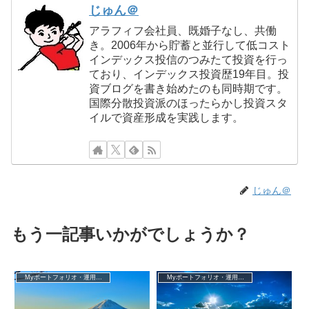
じゅん＠
アラフィフ会社員、既婚子なし、共働
き。2006年から貯蓄と並行して低コスト
インデックス投信のつみたて投資を行っ
ており、インデックス投資歴19年目。投
資ブログを書き始めたのも同時期です。
国際分散投資派のほったらかし投資スタ
イルで資産形成を実践します。
じゅん＠
もう一記事いかがでしょうか？
Myポートフォリオ・運用成績
Myポートフォリオ・運用成績