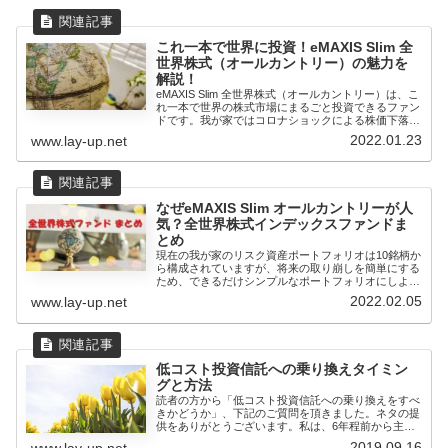
これ一本で世界に投資！eMAXIS Slim 全
世界株式（オールカントリー）の魅力を
解説！
eMAXIS Slim 全世界株式（オールカントリー）は、こ
れ一本で世界の株式市場にまるごと投資できるファン
ドです。我が家ではコロナショックによる株価下落を
キッ...
2022.01.23
www.lay-up.net
なぜeMAXIS Slim オールカントリーが人
気？全世界株式インデックスファンドま
とめ
現在の我が家のリスク資産ポートフォリオは10銘柄か
ら構成されていますが、将来の取り崩しを簡単にする
ため、できるだけシンプルなポートフォリオにしよう
と、ここ数年は...
2022.02.05
www.lay-up.net
低コスト投資信託への乗り換えタイミン
グと方法
読者の方から「低コスト投資信託への乗り換えをすべ
きかどうか」、下記のご質問を頂きました。ネタの提
供をありがとうございます。私は、6年程前から主に
インデックスファ...
2019.09.16
www.lay-up.net