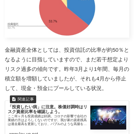
金融資産全体としては、投資信託の比率が約50％と
なるように目指していますので、まだ若干想定より
リスク過多の傾向です。昨年3月より1年間、毎月の
積立額を増額していましたが、それも4月から停止
して、現金・預金にプールしている状況。
「投資したい病」に注意。株価好調時はリ
スク資産比率を確認しよう。
ここ何ヶ月も投資成績は好調。コロナの影響で会社の
業績の方はよろしくないのですが、我が家の資産残高
は過去最高を更新しており、バブルのような高揚を感
じます。何となく...
www.lay-up.net