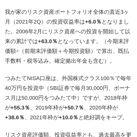
我が家のリスク資産ポートフォリオ全体の直近3ヶ
月（2021年2Q）の投資収益率は
+6.0％
となりまし
た。2006年2月にリスク資産への投資を開始して以
来の累計では
+63.0％
となっています。（今期末評
価額÷（前期末評価額＋今期投資額）で算出、既払
手数料・税等込み。確定拠出年金も含む）。
つみたてNISA口座は、外国株式クラス100％で毎年
40万円を投資中（SBI証券で毎月30,000円、ボーナ
ス月は50,000円をつみたて中）ですが、2018年枠
が
+55.3％
、2019年枠が
+50.7％
、2020年枠が
+38.6％
、2021年枠が
+10.0％
と絶好調をキープ。
リスク資産評価額、投資収益率とも、過去最高を更