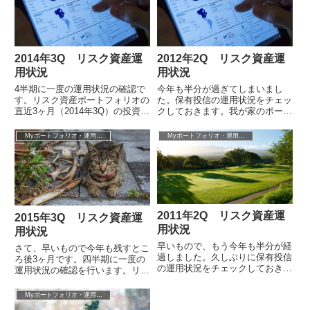
2014年3Q リスク資産運
2012年2Q リスク資産運
用状況
用状況
4半期に一度の運用状況の確認で
今年も半分が過ぎてしまいまし
す。リスク資産ポートフォリオの
た。保有投信の運用状況をチェッ
直近3ヶ月（2014年3Q）の投資収
クしておきます。我が家のポート
益率は+3.2％。2006年2月にリス
フォリオ全体の直近3ヶ月（2012
ク資産への投資を開始して以...
年2Q）の投資収益率は-0.2％と横
Myポートフォリオ・運用成績
Myポートフォリオ・運用成績
ば...
2011年2Q リスク資産運
2015年3Q リスク資産運
用状況
用状況
早いもので、もう今年も半分が経
さて、早いもので今年も残すとこ
過しました。久しぶりに保有投信
ろ後3ヶ月です。四半期に一度の
の運用状況をチェックしておきま
運用状況の確認を行います。リス
す。我が家のリスク資産ポートフ
ク資産ポートフォリオ全体の直近
ォリオ全体の直近3ヶ月（2011年
3ヶ月（2015年3Q）の投資収益率
Myポートフォリオ・運用成績
2Q）...
は-...