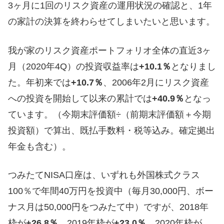
3ヶ月に1回のリスク資産の運用状況の確認と、1年
の家計の決算を終わらせてしまいたいと思います。
我が家のリスク資産ポートフォリオ全体の直近3ヶ
月（2020年4Q）の投資収益率は
+10.1％
となりまし
た。年初来では
+10.7％
、2006年2月にリスク資産
への投資を開始して以来の累計では
+40.9％
となっ
ています。（今期末評価額÷（前期末評価額＋今期
投資額）で算出、既払手数料・税等込み。確定拠出
年金も含む）。
つみたてNISA口座は、いずれも外国株式クラス
100％で年間40万円を投資中（毎月30,000円、ボー
ナス月は50,000円をつみたて中）ですが、2018年
枠が
+26.8％
、2019年枠が
+23.0％
、2020年枠が