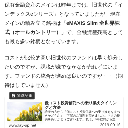
保有金融資産のメインは昨年までは、旧世代の「イ
ンデックスeシリーズ」となっていましたが、現在
メインの積み立て銘柄は「
eMAXIS Slim 全世界株
式（オールカントリー）
」で、金融資産残高として
も最も多い銘柄となっています。
コストが比較的高い旧世代のファンドは早く処分し
たいのですが、課税が嫌でなかなか売れずにいま
す。ファンドの統合が進めば良いのですが・・（期
待はしていません）
低コスト投資信託への乗り換えタイミン
グと方法
読者の方から「低コスト投資信託への乗り換えをすべ
きかどうか」、下記のご質問を頂きました。ネタの提
供をありがとうございます。私は、6年程前から主に
インデックスファ...
2019.09.16
www.lay-up.net