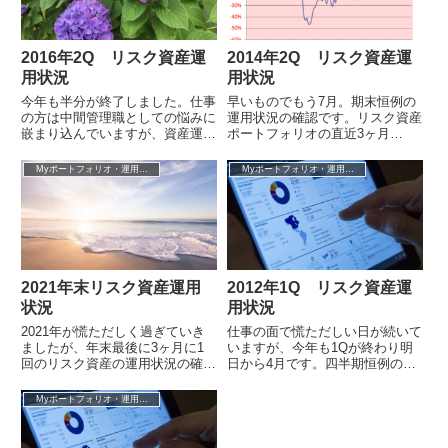
2016年2Q リスク資産運
2014年2Q リスク資産運
用状況
用状況
今年も半分が終了しました。仕事
早いものでもう7月。期末恒例の
の方は中間管理職としての悩みに
運用状況の確認です。リスク資産
嵌まり込んでいますが、資産運用
ポートフォリオの直近3ヶ月
については放ったらかし投資のス
（2014年2Q）の投資収益率は
タイルで着々と前に進んでいると
+2.22％。2006年2月にリスク資
Myポートフォリオ・運用成績
Myポートフォリオ・運用成績
思います。...
産へ...
2021年末リスク資産運用
2012年1Q リスク資産運
状況
用状況
2021年が慌ただしく過ぎていき
仕事の面で慌ただしい日が続いて
ましたが、年末最後に3ヶ月に1
いますが、今年も1Qが終わり明
回のリスク資産の運用状況の確認
日から4月です。四半期恒例の保
を終わらせてしまいたいと思いま
有投信の運用状況の確認をしてお
す。我が家のリスク資産ポートフ
きます。ポートフォリオ全体の直
Myポートフォリオ・運用成績
ォリオ全...
近3ヶ月（...