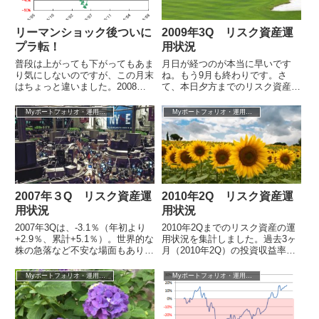
リーマンショック後ついに
2009年3Q リスク資産運
プラ転！
用状況
普段は上がっても下がってもあま
月日が経つのが本当に早いです
り気にしないのですが、この月末
ね。もう9月も終わりです。さ
はちょっと違いました。2008年1
て、本日夕方までのリスク資産の
月以来、実に5年ぶりに我が家の
運用状況を集計しました。2009
リスク資産への投資収益率がプラ
年3Qの投資収益率は+5.9％（今
Myポートフォリオ・運用成績
Myポートフォリオ・運用成績
転しま...
期末評価...
2007年３Q リスク資産運
2010年2Q リスク資産運
用状況
用状況
2007年3Qは、-3.1％（年初より
2010年2Qまでのリスク資産の運
+2.9％、累計+5.1％）。世界的な
用状況を集計しました。過去3ヶ
株の急落など不安な場面もありま
月（2010年2Q）の投資収益率
したが、結局トータルとしては想
は-15.4％。年初来-8.3％。2006
定している変動幅に入って...
年2月にリスク資産への...
Myポートフォリオ・運用成績
Myポートフォリオ・運用成績