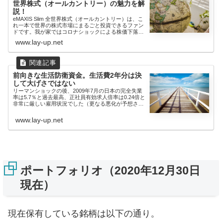
世界株式（オールカントリー）の魅力を解
説！
eMAXIS Slim 全世界株式（オールカントリー）は、こ
れ一本で世界の株式市場にまるごと投資できるファン
ドです。我が家ではコロナショックによる株価下落を
キッ...
www.lay-up.net
前向きな生活防衛資金。生活費2年分は決
して大げさではない
リーマンショックの後、2009年7月の日本の完全失業
率は5.7％と過去最高、正社員有効求人倍率は0.24倍と
非常に厳しい雇用状況でした（更なる悪化が予想され
てい...
www.lay-up.net
ポートフォリオ（2020年12月30日
現在）
現在保有している銘柄は以下の通り。