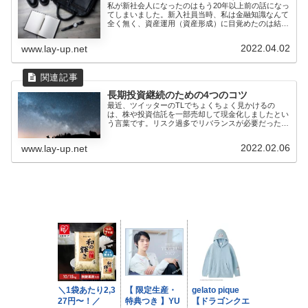
私が新社会人になったのはもう20年以上前の話になっ
てしまいました。新入社員当時、私は金融知識なんて
全く無く、資産運用（資産形成）に目覚めたのは結婚
した後の30代...
2022.04.02
www.lay-up.net
長期投資継続のための4つのコツ
最近、ツイッターのTLでちょくちょく見かけるの
は、株や投資信託を一部売却して現金化しましたとい
う言葉です。リスク過多でリバランスが必要だった
り、現金が必要だった...
2022.02.06
www.lay-up.net