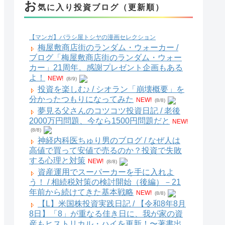
お
気に入り投資ブログ（更新順）
【マンガ】バラシ屋トシヤの漫画セレクション
梅屋敷商店街のランダム・ウォーカー /
ブログ「梅屋敷商店街のランダム・ウォー
カー」21周年。感謝プレゼント企画もある
よ！
NEW!
(8/9)
投資を楽しむ♪ / シオラン「崩壊概要」を
分かったつもりになってみた
NEW!
(8/8)
夢見る父さんのコツコツ投資日記 / 老後
2000万円問題、今なら1500円問題だと
NEW!
(8/8)
神経内科医ちゅり男のブログ / なぜ人は
高値で買って安値で売るのか？投資で失敗
する心理と対策
NEW!
(8/8)
資産運用でスーパーカーを手に入れよ
う！ / 相続税対策の検討開始（後編）－21
年前から続けてきた基本戦略
NEW!
(8/8)
【L】米国株投資実践日記 / 【令和8年8月
8日】「8」が重なる佳き日に、我が家の資
産もヒストリカル・ハイを更新！〜著書出