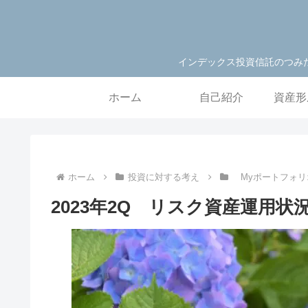
インデックス投資信託のつみ
ホーム
自己紹介
資産形
ホーム
投資に対する考え
Myポートフォ
2023年2Q リスク資産運用状