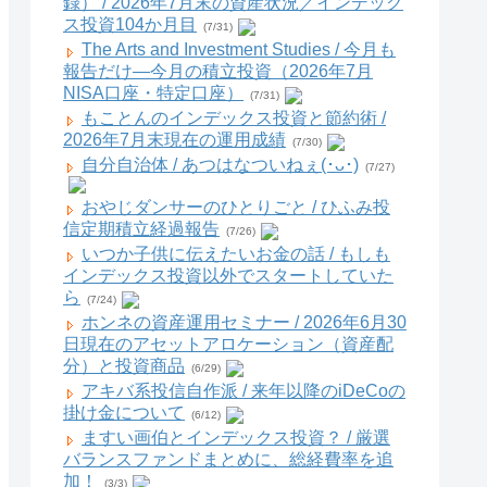
録） / 2026年7月末の資産状況／インデック
ス投資104か月目
(7/31)
The Arts and Investment Studies / 今月も
報告だけ―今月の積立投資（2026年7月
NISA口座・特定口座）
(7/31)
もことんのインデックス投資と節約術 /
2026年7月末現在の運用成績
(7/30)
自分自治体 / あつはなついねぇ(･ᴗ･)
(7/27)
おやじダンサーのひとりごと / ひふみ投
信定期積立経過報告
(7/26)
いつか子供に伝えたいお金の話 / もしも
インデックス投資以外でスタートしていた
ら
(7/24)
ホンネの資産運用セミナー / 2026年6月30
日現在のアセットアロケーション（資産配
分）と投資商品
(6/29)
アキバ系投信自作派 / 来年以降のiDeCoの
掛け金について
(6/12)
ますい画伯とインデックス投資？ / 厳選
バランスファンドまとめに、総経費率を追
加！
(3/3)