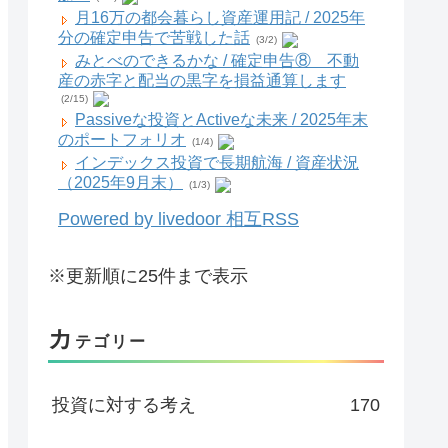
月16万の都会暮らし資産運用記 / 2025年
分の確定申告で苦戦した話
(3/2)
みとべのできるかな / 確定申告⑧ 不動
産の赤字と配当の黒字を損益通算します
(2/15)
Passiveな投資とActiveな未来 / 2025年末
のポートフォリオ
(1/4)
インデックス投資で長期航海 / 資産状況
（2025年9月末）
(1/3)
Powered by livedoor 相互RSS
※更新順に25件まで表示
カ
テゴリー
投資に対する考え
170