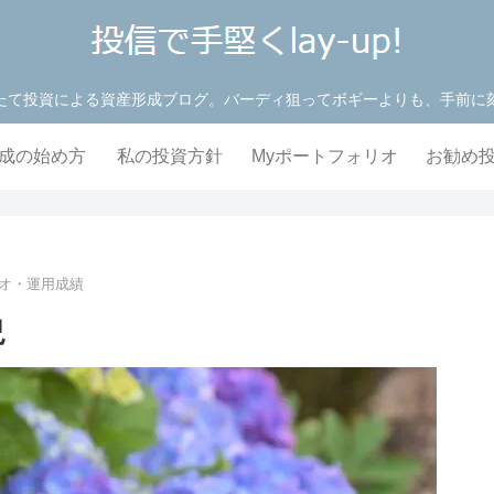
たて投資による資産形成ブログ。バーディ狙ってボギーよりも、手前に
成の始め方
私の投資方針
Myポートフォリオ
お勧め
リオ・運用成績
況