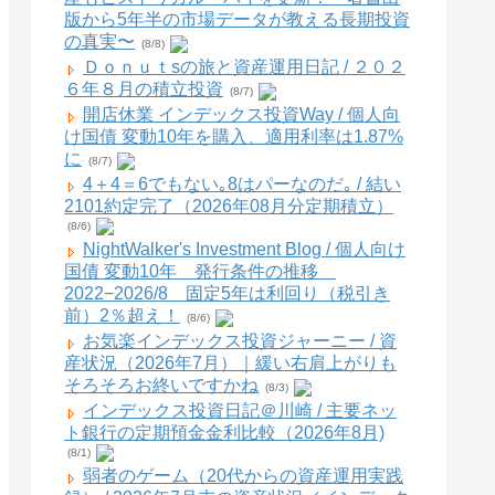
版から5年半の市場データが教える長期投資
の真実〜
(8/8)
Ｄｏｎｕｔsの旅と資産運用日記 / ２０２
６年８月の積立投資
(8/7)
開店休業 インデックス投資Way / 個人向
け国債 変動10年を購入、適用利率は1.87%
に
(8/7)
4＋4＝6でもない｡8はパーなのだ｡ / 結い
2101約定完了（2026年08月分定期積立）
(8/6)
NightWalker's Investment Blog / 個人向け
国債 変動10年 発行条件の推移
2022−2026/8 固定5年は利回り（税引き
前）2％超え！
(8/6)
お気楽インデックス投資ジャーニー / 資
産状況（2026年7月）｜緩い右肩上がりも
そろそろお終いですかね
(8/3)
インデックス投資日記＠川崎 / 主要ネッ
ト銀行の定期預金金利比較（2026年8月)
(8/1)
弱者のゲーム（20代からの資産運用実践