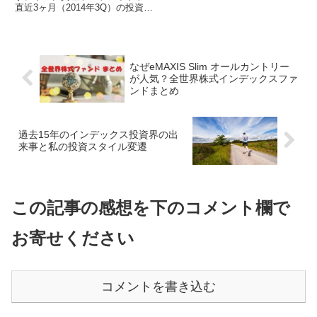
直近3ヶ月（2014年3Q）の投資収
益率は+3.2％。2006年2月にリス
ク資産への投資を開始して以...
なぜeMAXIS Slim オールカントリー
が人気？全世界株式インデックスファ
ンドまとめ
過去15年のインデックス投資界の出
来事と私の投資スタイル変遷
この記事の感想を下のコメント欄で
お寄せください
コメントを書き込む