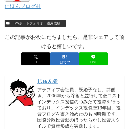
にほんブログ村
Myポートフォリオ・運用成績
この記事がお役にたちましたら、是非シェアして頂
けると嬉しいです。
X
はてブ
LINE
じゅん＠
アラフィフ会社員、既婚子なし、共働
き。2006年から貯蓄と並行して低コスト
インデックス投信のつみたて投資を行っ
ており、インデックス投資歴19年目。投
資ブログを書き始めたのも同時期です。
国際分散投資派のほったらかし投資スタ
イルで資産形成を実践します。