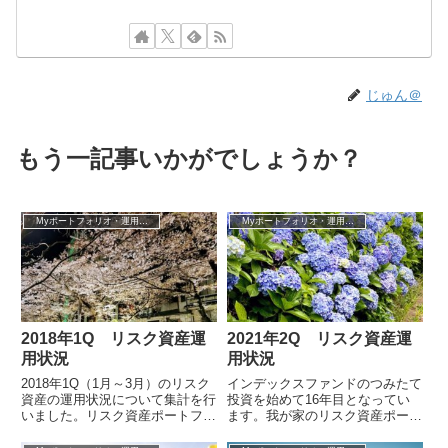
じゅん＠
もう一記事いかがでしょうか？
Myポートフォリオ・運用成績
Myポートフォリオ・運用成績
2018年1Q リスク資産運
2021年2Q リスク資産運
用状況
用状況
2018年1Q（1月～3月）のリスク
インデックスファンドのつみたて
資産の運用状況について集計を行
投資を始めて16年目となってい
いました。リスク資産ポートフォ
ます。我が家のリスク資産ポート
リオ全体の直近3ヶ月（2018年
フォリオ全体の直近3ヶ月（2021
1Q）の投資収益率は-3.81％...
年2Q）の投資収益率は+6.0％と