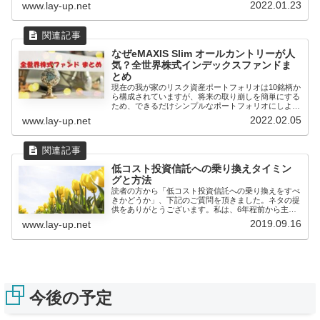
2022.01.23
www.lay-up.net
なぜeMAXIS Slim オールカントリーが人
気？全世界株式インデックスファンドま
とめ
現在の我が家のリスク資産ポートフォリオは10銘柄か
ら構成されていますが、将来の取り崩しを簡単にする
ため、できるだけシンプルなポートフォリオにしよう
と、ここ数年は...
2022.02.05
www.lay-up.net
低コスト投資信託への乗り換えタイミン
グと方法
読者の方から「低コスト投資信託への乗り換えをすべ
きかどうか」、下記のご質問を頂きました。ネタの提
供をありがとうございます。私は、6年程前から主に
インデックスファ...
2019.09.16
www.lay-up.net
今後の予定