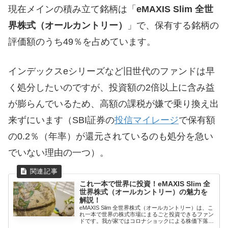
現在メインの積み立て銘柄は「
eMAXIS Slim 全世
界株式（オールカントリー）
」で、保有する銘柄の
評価額のうち49％を占めています。
インデックスeシリーズなど旧世代のファンドは早
く処分したいのですが、投資額の2倍以上に含み益
が膨らんでいるため、高額の課税が嫌で乗り換え出
来ずにいます（SBI証券の
投信マイレージ
で保有額
の0.2％（年率）が還元されているのも処分を急い
でいない理由の一つ）。
これ一本で世界に投資！eMAXIS Slim 全
世界株式（オールカントリー）の魅力を
解説！
eMAXIS Slim 全世界株式（オールカントリー）は、こ
れ一本で世界の株式市場にまるごと投資できるファン
ドです。我が家ではコロナショックによる株価下落を
キッ...