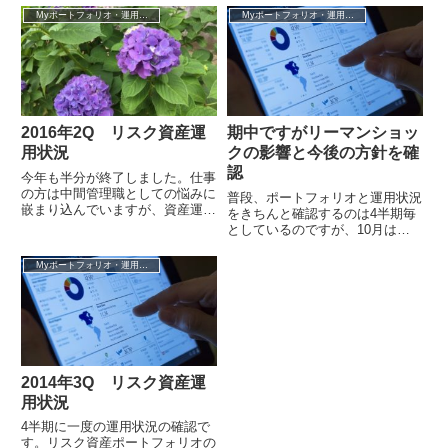
す。我が家のリスク資産ポートフ
が家のリス...
Myポートフォリオ・運用成績
Myポートフォリオ・運用成績
ォリオ全...
2016年2Q リスク資産運
期中ですがリーマンショッ
用状況
クの影響と今後の方針を確
認
今年も半分が終了しました。仕事
の方は中間管理職としての悩みに
普段、ポートフォリオと運用状況
嵌まり込んでいますが、資産運用
をきちんと確認するのは4半期毎
については放ったらかし投資のス
としているのですが、10月はか
タイルで着々と前に進んでいると
なりのマイナスとなっていそうな
思います。...
事や、今後の収入に不安もある事
Myポートフォリオ・運用成績
から、10...
2014年3Q リスク資産運
用状況
4半期に一度の運用状況の確認で
す。リスク資産ポートフォリオの