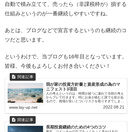
自動で積み立てて、売ったら（非課税枠が）損する
仕組みというのが一番継続しやすいですね。
あとは、ブログなどで宣言するというのも継続のコ
ツだと思います。
というわけで、当ブログも16年目となっています。
皆様、今後もよろしくお付き合いください！
我が家の投資方針書と資産形成の為のマ
ニフェスト3項目
人の考えというのは、時間が経つに連れて当初の考え
からブレて行きます。特にお金が絡むと誰でも欲があ
るので、相場が良いとついリスクを取りすぎてしまっ
たり、少しの下落...
2022.08.21
www.lay-up.net
長期投資継続のための4つのコツ
最近、ツイッターのTLでちょくちょく見かけるの