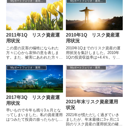
Myポートフォリオ・運用成績
Myポートフォリオ・運用成績
な...
2011年1Q リスク資産運
2010年1Q リスク資産運
用状況
用状況
この度の災害の犠牲になられた
2010年1Qまでのリスク資産の運
方々に心から哀悼の意を表しま
用状況を集計しました。2010年
す。また、被害にあわれた方々に
1Qの投資収益率は+4.4％。リス
お見舞いを申し上げると共に、一
ク資産への投資開始以来の全ての
日も早い復興をお祈りいたしま
累計では－20.8％となってい...
Myポートフォリオ・運用成績
Myポートフォリオ・運用成績
す。さて、福島原...
2017年3Q リスク資産運
2021年末リスク資産運用
用状況
状況
早いもので今年も残り3ヵ月とな
2021年が慌ただしく過ぎていき
ってしまいました。私の資産運用
ましたが、年末最後に3ヶ月に1
はつみたて投資の放ったらかしス
回のリスク資産の運用状況の確認
タイルですが、四半期に一度定例
を終わらせてしまいたいと思いま
の運用状況の確認を行います。我