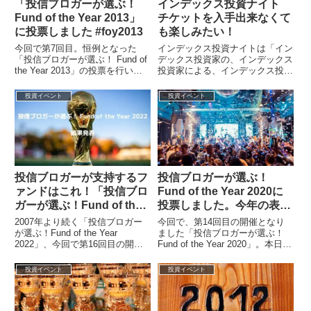
「投信ブロガーが選ぶ！
インデックス投資ナイト
Fund of the Year 2013」
チケットを入手出来なくて
に投票しました #foy2013
も楽しみたい！
今回で第7回目。恒例となった
インデックス投資ナイトは「イン
「投信ブロガーが選ぶ！ Fund of
デックス投資家の、インデックス
the Year 2013」の投票を行いま
投資家による、インデックス投資
した！もともとは相互リンク先の
家のためのイベント」として今年
rennyさんのブロ...
で8回目。7月9日(土曜日)にお台
投資イベント
投資イベント
場カル...
投信ブロガーが支持するフ
投信ブロガーが選ぶ！
ァンドはこれ！「投信ブロ
Fund of the Year 2020に
ガーが選ぶ！Fund of the
投票しました。今年の表彰
Year 2022」結果発表
式はWEB開催！
2007年より続く「投信ブロガー
今回で、第14回目の開催となり
が選ぶ！Fund of the Year
ました「投信ブロガーが選ぶ！
2022」、今回で第16回目の開催
Fund of the Year 2020」。本日よ
となりました。新型コロナ以前は
り投票受付が始まりました！公式
夏の「インデックス投資...
サイト投信ブロガーが...
投資イベント
投資イベント