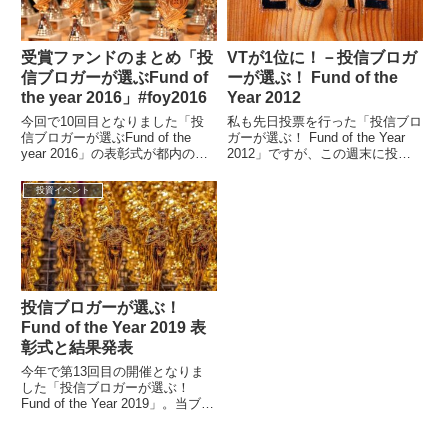
受賞ファンドのまとめ「投
VTが1位に！－投信ブロガ
信ブロガーが選ぶFund of
ーが選ぶ！ Fund of the
the year 2016」#foy2016
Year 2012
今回で10回目となりました「投
私も先日投票を行った「投信ブロ
信ブロガーが選ぶFund of the
ガーが選ぶ！ Fund of the Year
year 2016」の表彰式が都内のシ
2012」ですが、この週末に投票
ダックスカルチャーホールで行わ
結果が発表されました。栄えある
れました。運営委員長の...
第1位はバンガード・...
投資イベント
投信ブロガーが選ぶ！
Fund of the Year 2019 表
彰式と結果発表
今年で第13回目の開催となりま
した「投信ブロガーが選ぶ！
Fund of the Year 2019」。当ブロ
グは2007年の第1回より皆勤賞で
投票に参加している...