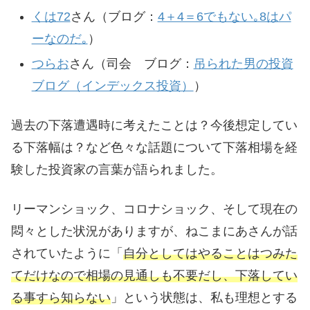
くは72
さん（ブログ：
4＋4＝6でもない｡8はパ
ーなのだ｡
）
つらお
さん（司会 ブログ：
吊られた男の投資
ブログ（インデックス投資）
）
過去の下落遭遇時に考えたことは？今後想定してい
る下落幅は？など色々な話題について下落相場を経
験した投資家の言葉が語られました。
リーマンショック、コロナショック、そして現在の
悶々とした状況がありますが、ねこまにあさんが話
されていたように「
自分としてはやることはつみた
てだけなので相場の見通しも不要だし、下落してい
る事すら知らない
」という状態は、私も理想とする