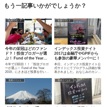
もう一記事いかがでしょうか？
投資イベント
投資イベント
今年の栄冠はどのファン
インデックス投資ナイト
ド？！投信ブロガーが選
2017は金融庁やGPIFから
ぶ！ Fund of the Year
も参加の豪華メンバーに！
2019に投票しました
今年で13回目！！「投信ブロガ
本日、インデックス投資ナイト公
ーが選ぶ！ Fund of the Year
式サイトにてプログラム詳細が発
2019」にさきほど投票を行いま
表されました。おなじみのカン・
した。公式サイト投信ブロガーが
チュンド氏や山崎元氏はもちろ
選ぶ！Fund of ...
ん、金融庁やGPIFからも参加さ
投資イベント
投資イベント
れる超豪華...