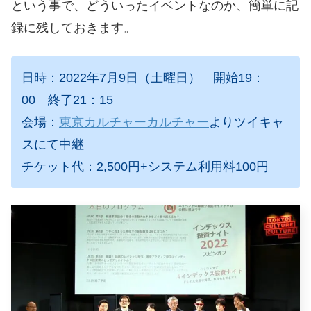
という事で、どういったイベントなのか、簡単に記
録に残しておきます。
日時：
2022
年
7
月9日（土曜日） 開始
19：
00
終了
21
：15
会場：
東京カルチャーカルチャー
よりツイキャ
スにて中継
チケット代：2,500円+システム利用料100円