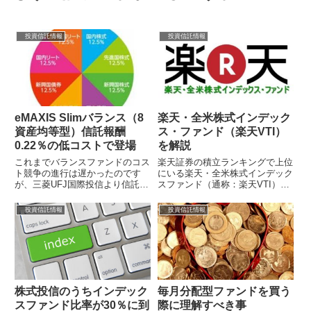
投資信託情報
投資信託情報
eMAXIS Slimバランス（8
楽天・全米株式インデック
資産均等型）信託報酬
ス・ファンド（楽天VTI）
0.22％の低コストで登場
を解説
これまでバランスファンドのコス
楽天証券の積立ランキングで上位
ト競争の進行は遅かったのです
にいる楽天・全米株式インデック
が、三菱UFJ国際投信より信託報
スファンド（通称：楽天VTI）
酬0.209% 0.21％ 0.22％（税抜）
は、2017年9月29日に新規設定さ
（2018年2月27日2...
れたばかりですが、1ヵ月経たず
投資信託情報
投資信託情報
に純...
株式投信のうちインデック
毎月分配型ファンドを買う
スファンド比率が30％に到
際に理解すべき事