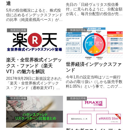
達
先日の「日経ヴェリタス投信番
付」に見られるように、分配金額
5月の投信概況によると、株式投
が高く、毎月分配型の投信が売れ
信に占めるインデックスファンド
ています。分配金を生活の足しに
の比率（純資産残高ベース）が初
と考えている人も多く居るでしょ
めて30％に到達したとの事。13
うし、このよ...
日に発表された投資信託協会の統
投資信託情報
投資信託情報
計による...
楽天・全世界株式インデッ
世界経済インデックスファ
クス・ファンド（楽天
ンド
VT）の魅力を解説
今年1月の設定当時はソニー銀行
2017年9月29日に新規設定された
のみの取り扱い（しかも販売手数
「楽天・全世界株式インデック
料1.05%）という事で、このブロ
ス・ファンド（通称楽天VT）」
グでは取り上げなかった住信ＡＭ
ですが、早速、楽天証券の週間積
の「世界経済インデックスファン
立てランキングでは第一位の人気
投資信託情報
投資信託情報
ド」で...
商品と...