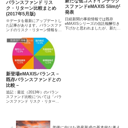
新たな低コストインデック
バランスファンド リス
スファンドeMAXIS Slimが
ク・リターン比較まとめ
発表
(2017年5月版)
日経新聞の事前情報では既存
※データを最新にアップデートし
eMAXISシリーズの信託報酬引き
た記事があります。バランスファ
下げかと思われましたが、新たな
ンドのリスク・リターン情報を前
低コストインデックスファンドと
回まとめてから1年が経過してい
して「eMAXIS Slim」が設定さ
ました。情報をアップデートして
投資信託情報
れ...
おきます。...
新登場eMAXISバランス－
既存バランスファンドとの
比較－
追記：最近（2013年）のバラン
スファンド比較については「バラ
ンスファンド リスク・リターン
比較まとめ」を参照下さい。
eMAXISのインデックスファンド
シリーズ...
老後に向けた資産形成の基本的な考え