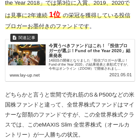
the Year 2018」では第3位に入賞、2019、2020で
1位
は見事に2年連続
の栄冠を獲得している投信
ブロガーお墨付きのファンドです
。
今買うべきファンドはこれ！「投信ブロ
ガーが選ぶ！Fund of the Year 2020」結
果発表
14回目の開催となりました「投信ブロガーが選ぶ！
Fund of the Year 2020」の結果発表と表彰式ですが、
今年はオンライン（ZOOM）で開催されまし...
2021.05.01
www.lay-up.net
どちらかと言うと世間で売れ筋のS＆P500などの米
国株ファンドと違って、全世界株式ファンドはマイ
ナーな部類のファンドですが、この全世界株式クラ
スでは、このeMAXIS Slim 全世界株式（オールカ
ントリー）が一人勝ちの状況。