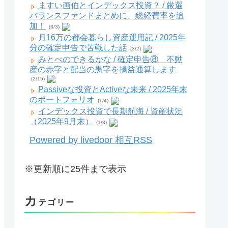
ますい画伯とインデックス投資？ / 厳選
バランスファンドまとめに、総経費率を追
加！
(3/3)
月16万の都会暮らし資産運用記 / 2025年
分の確定申告で苦戦した話
(3/2)
みとべのできるかな / 確定申告⑧ 不動
産の赤字と配当の黒字を損益通算します
(2/15)
Passiveな投資とActiveな未来 / 2025年末
のポートフォリオ
(1/4)
インデックス投資で長期航海 / 資産状況
（2025年9月末）
(1/3)
Powered by livedoor 相互RSS
※更新順に25件まで表示
カ
テゴリー