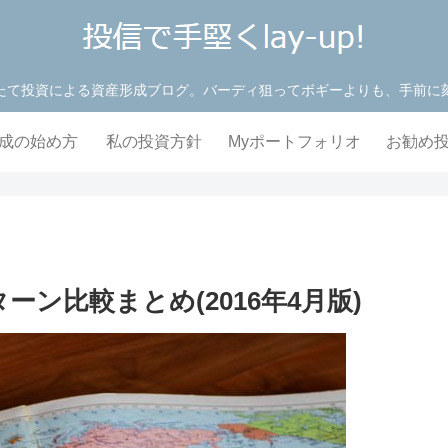
たて投資による資産形成ブログ。バーディ狙ってボギーよりも、手前に
成の始め方
私の投資方針
Myポートフォリオ
お勧め
ン比較まとめ(2016年4月版)