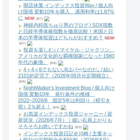
開店休業 インデックス投資Way / 個人向
け国債 変動10年を購入、適用利率は1.87%
に
NEW!
(8/7)
神経内科医ちゅり男のブログ / SOX指数
と日経半導体株指数を徹底比較！米国と日
本の半導体投資はどちらがおすすめ？
NEW!
(8/7)
投資を楽しむ♪ / マイケル・ジャクソン。
アメリカが文化的な覇権国家になった1980
年代の象徴。
(8/6)
4＋4＝6でもない｡8はパーなのだ｡ / 結い
2101約定完了（2026年08月分定期積立）
(8/6)
NightWalker's Investment Blog / 個人向け
国債 変動10年 発行条件の推移
2022−2026/8 固定5年は利回り（税引き
前）2％超え！
(8/6)
お気楽インデックス投資ジャーニー / 資
産状況（2026年7月）｜緩い右肩上がりも
そろそろお終いですかね
(8/3)
インデックス投資日記＠川崎 / 主要ネッ
ト銀行の定期預金金利比較（2026年8月)