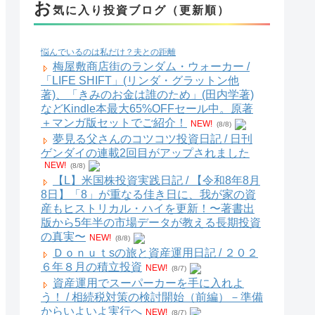
お
気に入り投資ブログ（更新順）
悩んでいるのは私だけ？夫との距離
梅屋敷商店街のランダム・ウォーカー /
「LIFE SHIFT」(リンダ・グラットン他
著)、「きみのお金は誰のため」(田内学著)
などKindle本最大65%OFFセール中。原著
＋マンガ版セットでご紹介！
NEW!
(8/8)
夢見る父さんのコツコツ投資日記 / 日刊
ゲンダイの連載2回目がアップされました
NEW!
(8/8)
【L】米国株投資実践日記 / 【令和8年8月
8日】「8」が重なる佳き日に、我が家の資
産もヒストリカル・ハイを更新！〜著書出
版から5年半の市場データが教える長期投資
の真実〜
NEW!
(8/8)
Ｄｏｎｕｔsの旅と資産運用日記 / ２０２
６年８月の積立投資
NEW!
(8/7)
資産運用でスーパーカーを手に入れよ
う！ / 相続税対策の検討開始（前編）－準備
からいよいよ実行へ
NEW!
(8/7)