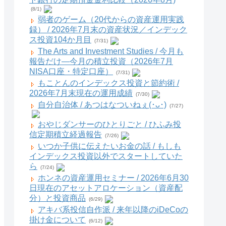
(8/1)
弱者のゲーム（20代からの資産運用実践
録） / 2026年7月末の資産状況／インデック
ス投資104か月目
(7/31)
The Arts and Investment Studies / 今月も
報告だけ―今月の積立投資（2026年7月
NISA口座・特定口座）
(7/31)
もことんのインデックス投資と節約術 /
2026年7月末現在の運用成績
(7/30)
自分自治体 / あつはなついねぇ(･ᴗ･)
(7/27)
おやじダンサーのひとりごと / ひふみ投
信定期積立経過報告
(7/26)
いつか子供に伝えたいお金の話 / もしも
インデックス投資以外でスタートしていた
ら
(7/24)
ホンネの資産運用セミナー / 2026年6月30
日現在のアセットアロケーション（資産配
分）と投資商品
(6/29)
アキバ系投信自作派 / 来年以降のiDeCoの
掛け金について
(6/12)