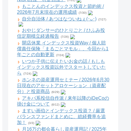
(7/31)
もことんのインデックス投資と節約術 /
2026年7月末現在の運用成績
(7/30)
自分自治体 / あつはなついねぇ(･ᴗ･)
(7/27)
おやじダンサーのひとりごと / ひふみ投
信定期積立経過報告
(7/26)
開店休業 インデックス投資Way / 個人賠
償責任保険「まるごとマモル」、今回から1
年ごとの自動更新
(7/24)
いつか子供に伝えたいお金の話 / もしも
インデックス投資以外でスタートしていた
ら
(7/24)
ホンネの資産運用セミナー / 2026年6月30
日現在のアセットアロケーション（資産配
分）と投資商品
(6/29)
アキバ系投信自作派 / 来年以降のiDeCoの
掛け金について
(6/12)
ますい画伯とインデックス投資？ / 厳選
バランスファンドまとめに、総経費率を追
加！
(3/3)
月16万の都会暮らし資産運用記 / 2025年