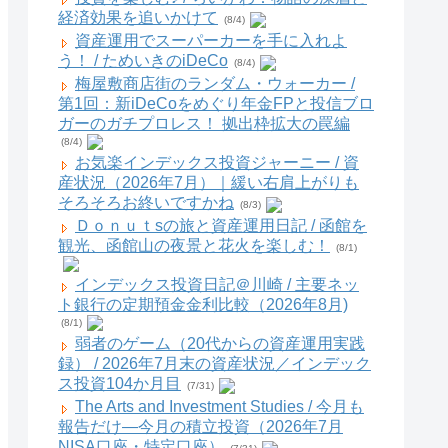
経済効果を追いかけて
(8/4)
資産運用でスーパーカーを手に入れよ
う！ / ためいきのiDeCo
(8/4)
梅屋敷商店街のランダム・ウォーカー /
第1回：新iDeCoをめぐり年金FPと投信ブロ
ガーのガチプロレス！ 拠出枠拡大の罠編
(8/4)
お気楽インデックス投資ジャーニー / 資
産状況（2026年7月）｜緩い右肩上がりも
そろそろお終いですかね
(8/3)
Ｄｏｎｕｔsの旅と資産運用日記 / 函館を
観光、函館山の夜景と花火を楽しむ！
(8/1)
インデックス投資日記＠川崎 / 主要ネッ
ト銀行の定期預金金利比較（2026年8月)
(8/1)
弱者のゲーム（20代からの資産運用実践
録） / 2026年7月末の資産状況／インデック
ス投資104か月目
(7/31)
The Arts and Investment Studies / 今月も
報告だけ―今月の積立投資（2026年7月
NISA口座・特定口座）