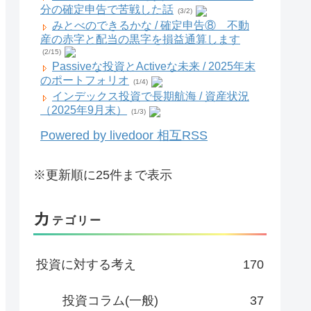
分の確定申告で苦戦した話
(3/2)
みとべのできるかな / 確定申告⑧ 不動
産の赤字と配当の黒字を損益通算します
(2/15)
Passiveな投資とActiveな未来 / 2025年末
のポートフォリオ
(1/4)
インデックス投資で長期航海 / 資産状況
（2025年9月末）
(1/3)
Powered by livedoor 相互RSS
※更新順に25件まで表示
カ
テゴリー
投資に対する考え
170
投資コラム(一般)
37