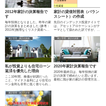
2012年家計の決算報告で
家計の貸借対照表（バラン
す
スシート）の作成
毎年恒例となりました、昨年の家
先日のインデックス投資ナイトで
計の決算をまとめました (参考：
は、アセットアロケーションがテ
2011年)無理なくリスク資産への
ーマとして扱われた訳ですが、実
投資を継続する要として、おおざ
際にリスク資産へ投資するにあた
っぱで良いので、家計のストック
って、自分のアセットアロケーシ
家計管理・家計の決算
家計管理・家計の決算
とフ...
ョンを考え...
私が投資よりも住宅ローン
2020年家計決算報告です
返済を優先した理由
2020年最終日は、毎年恒例の家
計の決算で締めたいと思います。
ここ10年間、株価が好調だった
最初に我が家の家計の管理方法に
こと、マイナス金利により住宅ロ
ついて簡単に説明します。我が家
ーン金利も非常に低く借りられた
は夫婦共にフルタイム勤務の共働
事もあって、繰り上げ返済よりも
きですが...
株などで運用した方が賢いという
家計管理・家計の決算
コメントが...