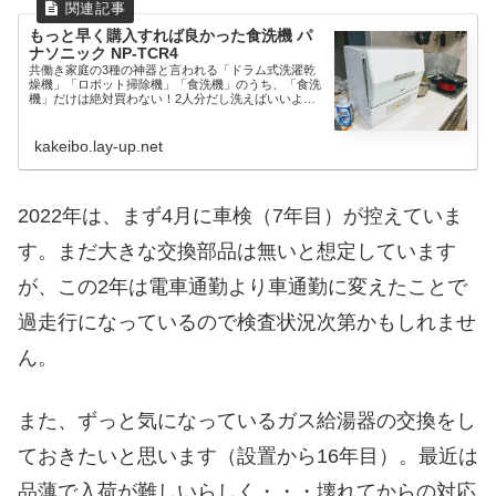
もっと早く購入すれば良かった食洗機 パ
ナソニック NP-TCR4
共働き家庭の3種の神器と言われる「ドラム式洗濯乾
燥機」「ロボット掃除機」「食洗機」のうち、「食洗
機」だけは絶対買わない！2人分だし洗えばいいよと
言い張っていたの...
kakeibo.lay-up.net
2022年は、まず4月に車検（7年目）が控えていま
す。まだ大きな交換部品は無いと想定しています
が、この2年は電車通勤より車通勤に変えたことで
過走行になっているので検査状況次第かもしれませ
ん。
また、ずっと気になっているガス給湯器の交換をし
ておきたいと思います（設置から16年目）。最近は
品薄で入荷が難しいらしく・・・壊れてからの対応