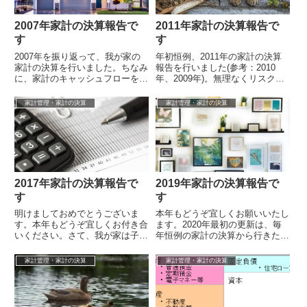
2007年家計の決算報告で
2011年家計の決算報告で
す
す
2007年を振り返って、我が家の
年初恒例、2011年の家計の決算
家計の決算を行いました。ちなみ
報告を行いました(参考：2010
に、家計のキャッシュフローを大
年、2009年)。無理なくリスク資
雑把に把握する事を目的に、独身
産への投資を継続していくポイン
の頃からもう10年程家計簿を付
トとして、おおざっぱでも良いの
家計管理・家計の決算
家計管理・家計の決算
けていま...
で...
2017年家計の決算報告で
2019年家計の決算報告で
す
す
明けましておめでとうございま
本年もどうぞ宜しくお願いいたし
す。本年もどうぞ宜しくお付き合
ます。2020年最初の更新は、毎
いください。さて、我が家は子無
年恒例の家計の決算から行きたい
し夫婦共働きですが、家計の財布
と思います。最初に我が家の家計
は一つとし、妻の小遣いを除き全
の管理方法について。我が家は夫
家計管理・家計の決算
家計管理・家計の決算
て一元化して...
婦共にフ...