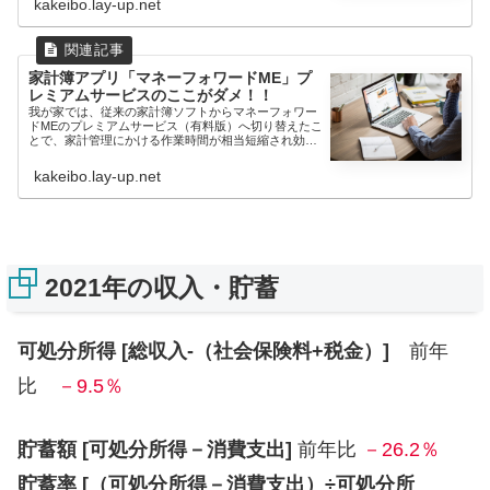
kakeibo.lay-up.net
家計簿アプリ「マネーフォワードME」プ
レミアムサービスのここがダメ！！
我が家では、従来の家計簿ソフトからマネーフォワー
ドMEのプレミアムサービス（有料版）へ切り替えたこ
とで、家計管理にかける作業時間が相当短縮され効率
化されました。...
kakeibo.lay-up.net
2021年の収入・貯蓄
可処分所得 [総収入-（社会保険料+税金）]
前年
比
－9.5％
貯蓄額 [可処分所得－消費支出]
前年比
－26.2％
貯蓄率 [（可処分所得－消費支出）÷可処分所