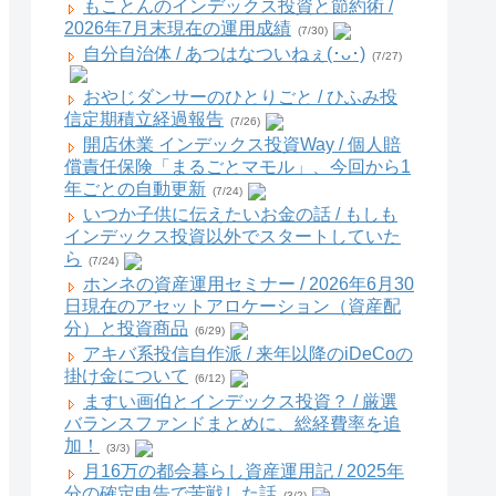
もことんのインデックス投資と節約術 /
2026年7月末現在の運用成績
(7/30)
自分自治体 / あつはなついねぇ(･ᴗ･)
(7/27)
おやじダンサーのひとりごと / ひふみ投
信定期積立経過報告
(7/26)
開店休業 インデックス投資Way / 個人賠
償責任保険「まるごとマモル」、今回から1
年ごとの自動更新
(7/24)
いつか子供に伝えたいお金の話 / もしも
インデックス投資以外でスタートしていた
ら
(7/24)
ホンネの資産運用セミナー / 2026年6月30
日現在のアセットアロケーション（資産配
分）と投資商品
(6/29)
アキバ系投信自作派 / 来年以降のiDeCoの
掛け金について
(6/12)
ますい画伯とインデックス投資？ / 厳選
バランスファンドまとめに、総経費率を追
加！
(3/3)
月16万の都会暮らし資産運用記 / 2025年
分の確定申告で苦戦した話
(3/2)