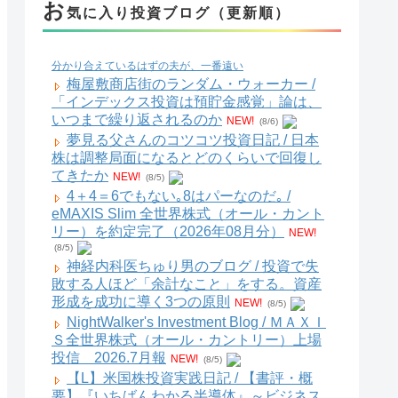
お
気に入り投資ブログ（更新順）
分かり合えているはずの夫が、一番遠い
梅屋敷商店街のランダム・ウォーカー /
「インデックス投資は預貯金感覚」論は、
いつまで繰り返されるのか
NEW!
(8/6)
夢見る父さんのコツコツ投資日記 / 日本
株は調整局面になるとどのくらいで回復し
てきたか
NEW!
(8/5)
4＋4＝6でもない｡8はパーなのだ｡ /
eMAXIS Slim 全世界株式（オール・カント
リー）を約定完了（2026年08月分）
NEW!
(8/5)
神経内科医ちゅり男のブログ / 投資で失
敗する人ほど「余計なこと」をする。資産
形成を成功に導く3つの原則
NEW!
(8/5)
NightWalker's Investment Blog / ＭＡＸＩ
Ｓ全世界株式（オール・カントリー）上場
投信 2026.7月報
NEW!
(8/5)
【L】米国株投資実践日記 / 【書評・概
要】『いちばんわかる半導体』～ビジネス