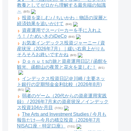
教養としてゼロから理解する最先端の知識
～
(8/5)
投資を楽しむ♪ / ちいかわ：物語の深層と
経済効果を追いかけて
(8/4)
資産運用でスーパーカーを手に入れよ
う！ / ためいきのiDeCo
(8/4)
お気楽インデックス投資ジャーニー / 資
産状況（2026年7月）｜緩い右肩上がりも
そろそろお終いですかね
(8/3)
Ｄｏｎｕｔsの旅と資産運用日記 / 函館を
観光、函館山の夜景と花火を楽しむ！
(8/1)
インデックス投資日記＠川崎 / 主要ネッ
ト銀行の定期預金金利比較（2026年8月)
(8/1)
弱者のゲーム（20代からの資産運用実践
録） / 2026年7月末の資産状況／インデック
ス投資104か月目
(7/31)
The Arts and Investment Studies / 今月も
報告だけ―今月の積立投資（2026年7月
NISA口座・特定口座）
(7/31)