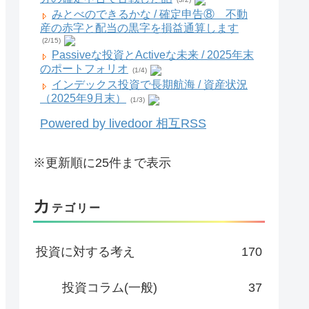
みとべのできるかな / 確定申告⑧ 不動
産の赤字と配当の黒字を損益通算します
(2/15)
Passiveな投資とActiveな未来 / 2025年末
のポートフォリオ
(1/4)
インデックス投資で長期航海 / 資産状況
（2025年9月末）
(1/3)
Powered by livedoor 相互RSS
※更新順に25件まで表示
カ
テゴリー
投資に対する考え
170
投資コラム(一般)
37