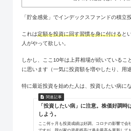
「貯金感覚」でインデックスファンドの積立
これは
定額を投資に回す習慣を身に付ける
と
人がやって欲しい。
しかし、ここ10年は上昇相場が続いているこ
に思います（一気に投資額を増やしたり、用
特に最近投資を始めた人は、投資したい病に
「投資したい病」に注意。株価好調時
しよう。
ここ何ヶ月も投資成績は好調。コロナの影響で会
ですが、我が家の資産残高は過去最高を更新して