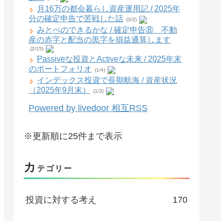
月16万の都会暮らし資産運用記 / 2025年
分の確定申告で苦戦した話
(3/2)
みとべのできるかな / 確定申告⑧ 不動
産の赤字と配当の黒字を損益通算します
(2/15)
Passiveな投資とActiveな未来 / 2025年末
のポートフォリオ
(1/4)
インデックス投資で長期航海 / 資産状況
（2025年9月末）
(1/3)
Powered by livedoor 相互RSS
※更新順に25件まで表示
カ
テゴリー
投資に対する考え
170