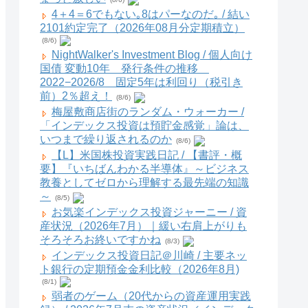
4＋4＝6でもない｡8はパーなのだ｡ / 結い
2101約定完了（2026年08月分定期積立）
(8/6)
NightWalker's Investment Blog / 個人向け
国債 変動10年 発行条件の推移
2022−2026/8 固定5年は利回り（税引き
前）2％超え！
(8/6)
梅屋敷商店街のランダム・ウォーカー /
「インデックス投資は預貯金感覚」論は、
いつまで繰り返されるのか
(8/6)
【L】米国株投資実践日記 / 【書評・概
要】『いちばんわかる半導体』～ビジネス
教養としてゼロから理解する最先端の知識
～
(8/5)
お気楽インデックス投資ジャーニー / 資
産状況（2026年7月）｜緩い右肩上がりも
そろそろお終いですかね
(8/3)
インデックス投資日記＠川崎 / 主要ネッ
ト銀行の定期預金金利比較（2026年8月)
(8/1)
弱者のゲーム（20代からの資産運用実践