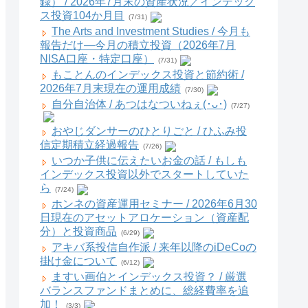
録） / 2026年7月末の資産状況／インデック
ス投資104か月目
(7/31)
The Arts and Investment Studies / 今月も
報告だけ―今月の積立投資（2026年7月
NISA口座・特定口座）
(7/31)
もことんのインデックス投資と節約術 /
2026年7月末現在の運用成績
(7/30)
自分自治体 / あつはなついねぇ(･ᴗ･)
(7/27)
おやじダンサーのひとりごと / ひふみ投
信定期積立経過報告
(7/26)
いつか子供に伝えたいお金の話 / もしも
インデックス投資以外でスタートしていた
ら
(7/24)
ホンネの資産運用セミナー / 2026年6月30
日現在のアセットアロケーション（資産配
分）と投資商品
(6/29)
アキバ系投信自作派 / 来年以降のiDeCoの
掛け金について
(6/12)
ますい画伯とインデックス投資？ / 厳選
バランスファンドまとめに、総経費率を追
加！
(3/3)