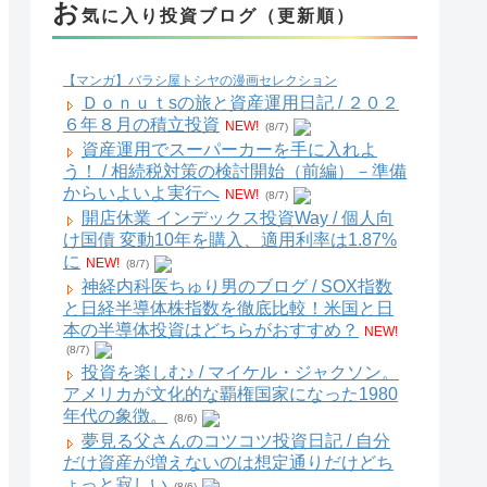
お
気に入り投資ブログ（更新順）
【マンガ】バラシ屋トシヤの漫画セレクション
Ｄｏｎｕｔsの旅と資産運用日記 / ２０２
６年８月の積立投資
NEW!
(8/7)
資産運用でスーパーカーを手に入れよ
う！ / 相続税対策の検討開始（前編）－準備
からいよいよ実行へ
NEW!
(8/7)
開店休業 インデックス投資Way / 個人向
け国債 変動10年を購入、適用利率は1.87%
に
NEW!
(8/7)
神経内科医ちゅり男のブログ / SOX指数
と日経半導体株指数を徹底比較！米国と日
本の半導体投資はどちらがおすすめ？
NEW!
(8/7)
投資を楽しむ♪ / マイケル・ジャクソン。
アメリカが文化的な覇権国家になった1980
年代の象徴。
(8/6)
夢見る父さんのコツコツ投資日記 / 自分
だけ資産が増えないのは想定通りだけどち
ょっと寂しい
(8/6)