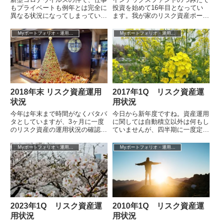
もプライベートも例年とは完全に
投資を始めて16年目となってい
異なる状況になってしまっていま
ます。我が家のリスク資産ポート
す。そんな中でも、リスク資産の
フォリオ全体の直近3ヶ月（2021
つみたて投資は変わらず（実際は
年2Q）の投資収益率は+6.0％と
Myポートフォリオ・運用成績
Myポートフォリオ・運用成績
増額して）...
な...
2018年末 リスク資産運用
2017年1Q リスク資産運
状況
用状況
今年は年末まで時間がなくバタバ
今日から新年度ですね。資産運用
タとしていますが、3ヶ月に一度
に関しては自動積立以外は何もし
のリスク資産の運用状況の確認を
ていませんが、四半期に一度定例
行います。我が家のリスク資産ポ
の運用状況の確認を行います。リ
ートフォリオ全体の直近3ヶ月
スク資産ポートフォリオ全体の直
Myポートフォリオ・運用成績
Myポートフォリオ・運用成績
（2018年...
近3ヶ月（...
2023年1Q リスク資産運
2010年1Q リスク資産運
用状況
用状況