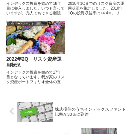
インデックス投資を始めて18年
2010年1Qまでのリスク資産の運
目に突入しました。いつも言って
用状況を集計しました。2010年
いますが、凡人でもできる継続の
1Qの投資収益率は+4.4％。リス
コツは、積み立てなど作業を自動
ク資産への投資開始以来の全ての
化・ルール化して、いちいち考え
累計では－20.8％となってい...
Myポートフォリオ・運用成績
なくても出...
2022年2Q リスク資産運
用状況
インデックス投資を始めて17年
目となっています。我が家のリス
ク資産ポートフォリオ全体の直近
3ヶ月（2022年2Q）の投資収益率
は－6.2％となりました。2006...
株式投信のうちインデックスファンド
比率が30％に到達