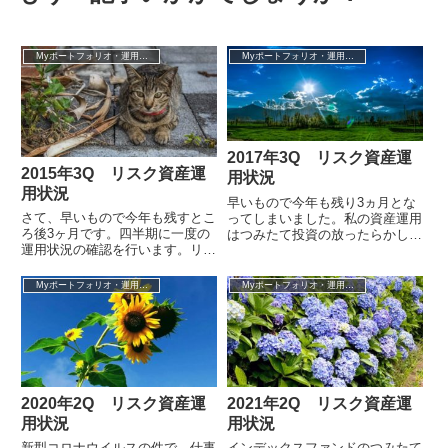
Myポートフォリオ・運用成績
Myポートフォリオ・運用成績
2017年3Q リスク資産運
2015年3Q リスク資産運
用状況
用状況
早いもので今年も残り3ヵ月とな
さて、早いもので今年も残すとこ
ってしまいました。私の資産運用
ろ後3ヶ月です。四半期に一度の
はつみたて投資の放ったらかしス
運用状況の確認を行います。リス
タイルですが、四半期に一度定例
ク資産ポートフォリオ全体の直近
の運用状況の確認を行います。我
3ヶ月（2015年3Q）の投資収益率
が家のリス...
Myポートフォリオ・運用成績
Myポートフォリオ・運用成績
は-...
2020年2Q リスク資産運
2021年2Q リスク資産運
用状況
用状況
新型コロナウイルスの件で、仕事
インデックスファンドのつみたて