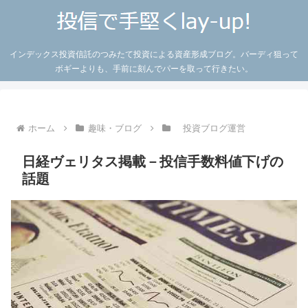
インデックス投資信託のつみたて投資による資産形成ブログ。バーディ狙って
ボギーよりも、手前に刻んでパーを取って行きたい。
ホーム
趣味・ブログ
投資ブログ運営
日経ヴェリタス掲載－投信手数料値下げの
話題