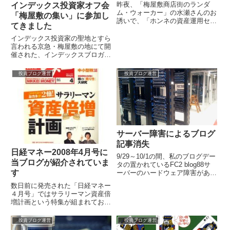
昨夜、「梅屋敷商店街のランダ
インデックス投資家オフ会
ム・ウォーカー」の水瀬さんのお
「梅屋敷の集い」に参加し
誘いで、「ホンネの資産運用セミ
てきました
ナー」のゆうきさん、「ファンド
の海」のイーノ・ジュンイチさん
インデックス投資家の聖地とすら
と４人、品川...
言われる京急・梅屋敷の地にて開
催された、インデックスブロガー
と業界関係者の方々の飲み会に参
加してきました。張り切りすぎ
投資ブログ運営
投資ブログ運営
て、30分以...
サーバー障害によるブログ
記事消失
日経マネー2008年4月号に
9/29～10/1の間、私のブログデー
当ブログが紹介されていま
タの置かれているFC2 blog88サ
す
ーバーのハードウェア障害があっ
たようで・・・9/10を最後に以降
数日前に発売された「日経マネー
の記事が全て消失して...
４月号」ではサラリーマン資産倍
増計画という特集が組まれてお
り、 「下げ相場でも動じない！
インデックス君１０人の運用術」
投資ブログ運営
投資ブログ運営
として、私や...