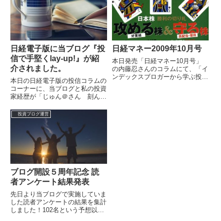
日経電子版に当ブログ『投
日経マネー2009年10月号
信で手堅くlay-up!』が紹
本日発売「日経マネー10月号」
介されました。
の内藤忍さんのコラムにて、「イ
ンデックスブロガーから学ぶ投資
本日の日経電子版の投信コラムの
の続け方」と題して、インデック
コーナーに、当ブログと私の投資
ス投資家のブログを分類したマト
家経歴が「じゅん＠さん 刻んで
リックスチ...
狙う複利効果（投信ブロガー）」
というタイトルで紹介されていま
投資ブログ運営
す。 きっ...
ブログ開設５周年記念 読
者アンケート結果発表
先日より当ブログで実施していま
した読者アンケートの結果を集計
しました！102名という予想以上
に多くの方に回答を頂きました。