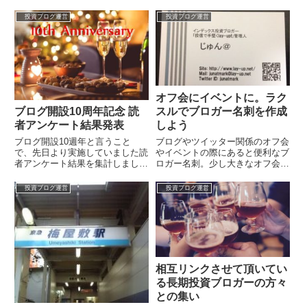
投資ブログ運営
投資ブログ運営
オフ会にイベントに。ラク
スルでブロガー名刺を作成
ブログ開設10周年記念 読
しよう
者アンケート結果発表
ブログやツイッター関係のオフ会
ブログ開設10週年と言うこと
やイベントの際にあると便利なブ
で、先日より実施していました読
ロガー名刺。少し大きなオフ会と
者アンケート結果を集計しまし
なると全くの初見の方も多く、名
た。前回の5周年の時よりも多
刺でも無ければあとで誰と合った
い、174名もの方に回答を頂きま
投資ブログ運営
投資ブログ運営
かも覚えて...
した。ありがと...
相互リンクさせて頂いてい
る長期投資ブロガーの方々
との集い