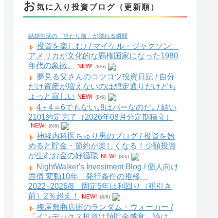
お
気に入り投資ブログ（更新順）
結婚生活の「当たり前」が壊れる瞬間
投資を楽しむ♪ / マイケル・ジャクソン。
アメリカが文化的な覇権国家になった1980
年代の象徴。
NEW!
(8/6)
夢見る父さんのコツコツ投資日記 / 自分
だけ資産が増えないのは想定通りだけどち
ょっと寂しい
NEW!
(8/6)
4＋4＝6でもない｡8はパーなのだ｡ / 結い
2101約定完了（2026年08月分定期積立）
NEW!
(8/6)
神経内科医ちゅり男のブログ / 投資を始
めると貯金・節約が楽しくなる！少額投資
が生むお金の好循環
NEW!
(8/6)
NightWalker's Investment Blog / 個人向け
国債 変動10年 発行条件の推移
2022−2026/8 固定5年は利回り（税引き
前）2％超え！
NEW!
(8/6)
梅屋敷商店街のランダム・ウォーカー /
「インデックス投資は預貯金感覚」論は、