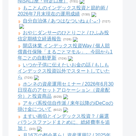
NISA口座・特定口座）
(7/31)
もことんのインデックス投資と節約術 /
2026年7月末現在の運用成績
(7/30)
自分自治体 / あつはなついねぇ(･ᴗ･)
(7/27)
おやじダンサーのひとりごと / ひふみ投
信定期積立経過報告
(7/26)
開店休業 インデックス投資Way / 個人賠
償責任保険「まるごとマモル」、今回から1
年ごとの自動更新
(7/24)
いつか子供に伝えたいお金の話 / もしも
インデックス投資以外でスタートしていた
ら
(7/24)
ホンネの資産運用セミナー / 2026年6月30
日現在のアセットアロケーション（資産配
分）と投資商品
(6/29)
アキバ系投信自作派 / 来年以降のiDeCoの
掛け金について
(6/12)
ますい画伯とインデックス投資？ / 厳選
バランスファンドまとめに、総経費率を追
加！
(3/3)
月16万の都会暮らし資産運用記 / 2025年