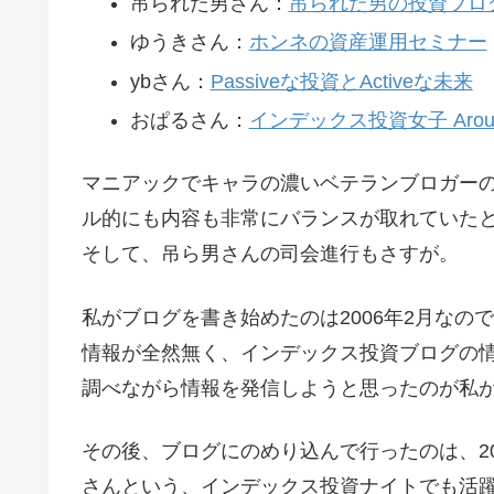
吊られた男さん：
吊られた男の投資ブログ
ゆうきさん：
ホンネの資産運用セミナー
ybさん：
Passiveな投資とActiveな未来
おぱるさん：
インデックス投資女子 Around4
マニアックでキャラの濃いベテランブロガー
ル的にも内容も非常にバランスが取れていた
そして、吊ら男さんの司会進行もさすが。
私がブログを書き始めたのは2006年2月な
情報が全然無く、インデックス投資ブログの
調べながら情報を発信しようと思ったのが私
その後、ブログにのめり込んで行ったのは、2
さんという、インデックス投資ナイトでも活