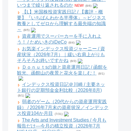
いつまで繰り返されるのか
NEW!
(8/6)
【L】米国株投資実践日記 / 【書評・概
要】『いちばんわかる半導体』～ビジネス
教養としてゼロから理解する最先端の知識
～
(8/5)
資産運用でスーパーカーを手に入れよ
う！ / ためいきのiDeCo
(8/4)
お気楽インデックス投資ジャーニー / 資
産状況（2026年7月）｜緩い右肩上がりも
そろそろお終いですかね
(8/3)
Ｄｏｎｕｔsの旅と資産運用日記 / 函館を
観光、函館山の夜景と花火を楽しむ！
(8/1)
インデックス投資日記＠川崎 / 主要ネッ
ト銀行の定期預金金利比較（2026年8月)
(8/1)
弱者のゲーム（20代からの資産運用実践
録） / 2026年7月末の資産状況／インデック
ス投資104か月目
(7/31)
The Arts and Investment Studies / 今月も
報告だけ―今月の積立投資（2026年7月