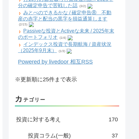
分の確定申告で苦戦した話
(3/2)
みとべのできるかな / 確定申告⑧ 不動
産の赤字と配当の黒字を損益通算します
(2/15)
Passiveな投資とActiveな未来 / 2025年末
のポートフォリオ
(1/4)
インデックス投資で長期航海 / 資産状況
（2025年9月末）
(1/3)
Powered by livedoor 相互RSS
※更新順に25件まで表示
カ
テゴリー
投資に対する考え
170
投資コラム(一般)
37