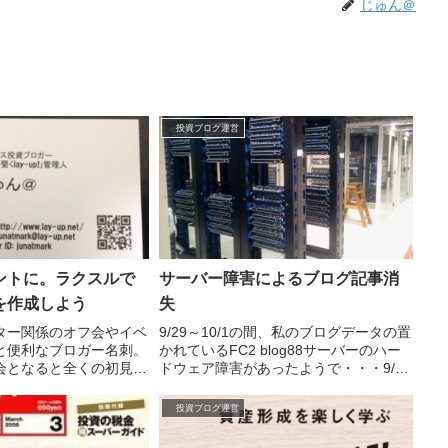
じゅん＠
投資ブログ運営
ントに。ラクスルで
サーバー障害によるブログ記事消
を作成しよう
失
ター関係のオフ会やイベ
9/29～10/1の間、私のブログデータの置
と便利なブロガー名刺。
かれているFC2 blog88サーバーのハー
会となると全くの初見の
ドウェア障害があったようで・・・9/10
でも無ければあとで誰と
を最後に以降の記事が全て消失して...
..
投資ブログ運営