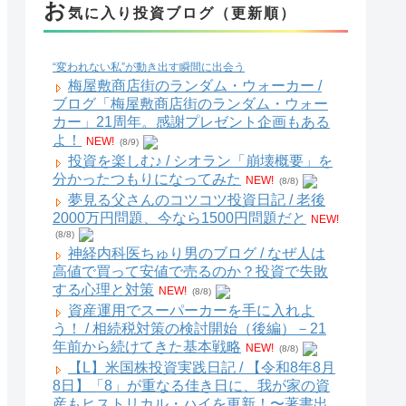
お
気に入り投資ブログ（更新順）
“変われない私”が動き出す瞬間に出会う
梅屋敷商店街のランダム・ウォーカー /
ブログ「梅屋敷商店街のランダム・ウォー
カー」21周年。感謝プレゼント企画もある
よ！
NEW!
(8/9)
投資を楽しむ♪ / シオラン「崩壊概要」を
分かったつもりになってみた
NEW!
(8/8)
夢見る父さんのコツコツ投資日記 / 老後
2000万円問題、今なら1500円問題だと
NEW!
(8/8)
神経内科医ちゅり男のブログ / なぜ人は
高値で買って安値で売るのか？投資で失敗
する心理と対策
NEW!
(8/8)
資産運用でスーパーカーを手に入れよ
う！ / 相続税対策の検討開始（後編）－21
年前から続けてきた基本戦略
NEW!
(8/8)
【L】米国株投資実践日記 / 【令和8年8月
8日】「8」が重なる佳き日に、我が家の資
産もヒストリカル・ハイを更新！〜著書出