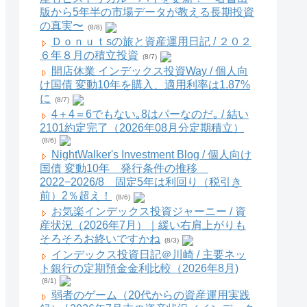
版から5年半の市場データが教える長期投資
の真実〜
(8/8)
Ｄｏｎｕｔsの旅と資産運用日記 / ２０２
６年８月の積立投資
(8/7)
開店休業 インデックス投資Way / 個人向
け国債 変動10年を購入、適用利率は1.87%
に
(8/7)
4＋4＝6でもない｡8はパーなのだ｡ / 結い
2101約定完了（2026年08月分定期積立）
(8/6)
NightWalker's Investment Blog / 個人向け
国債 変動10年 発行条件の推移
2022−2026/8 固定5年は利回り（税引き
前）2％超え！
(8/6)
お気楽インデックス投資ジャーニー / 資
産状況（2026年7月）｜緩い右肩上がりも
そろそろお終いですかね
(8/3)
インデックス投資日記＠川崎 / 主要ネッ
ト銀行の定期預金金利比較（2026年8月)
(8/1)
弱者のゲーム（20代からの資産運用実践