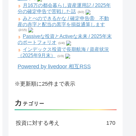
月16万の都会暮らし資産運用記 / 2025年
分の確定申告で苦戦した話
(3/2)
みとべのできるかな / 確定申告⑧ 不動
産の赤字と配当の黒字を損益通算します
(2/15)
Passiveな投資とActiveな未来 / 2025年末
のポートフォリオ
(1/4)
インデックス投資で長期航海 / 資産状況
（2025年9月末）
(1/3)
Powered by livedoor 相互RSS
※更新順に25件まで表示
カ
テゴリー
投資に対する考え
170