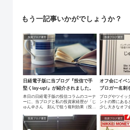
もう一記事いかがでしょうか？
投資ブログ運営
投資ブログ運営
日経電子版に当ブログ『投信で手
オフ会にイベ
堅くlay-up!』が紹介されました。
ブロガー名刺
本日の日経電子版の投信コラムのコーナ
ブログやツイッ
ーに、当ブログと私の投資家経歴が「じ
ントの際にある
ゅん＠さん 刻んで狙う複利効果（投信
少し大きなオフ
ブロガー）」というタイトルで紹介され
方も多く、名刺
ています。 きっ...
合ったかも覚えて.
投資ブログ運営
投資ブログ運営