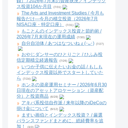
録） / 2026年7月末の資産状況／インデック
ス投資104か月目
(7/31)
The Arts and Investment Studies / 今月も
報告だけ―今月の積立投資（2026年7月
NISA口座・特定口座）
(7/31)
もことんのインデックス投資と節約術 /
2026年7月末現在の運用成績
(7/30)
自分自治体 / あつはなついねぇ(･ᴗ･)
(7/27)
おやじダンサーのひとりごと / ひふみ投
信定期積立経過報告
(7/26)
いつか子供に伝えたいお金の話 / もしも
インデックス投資以外でスタートしていた
ら
(7/24)
ホンネの資産運用セミナー / 2026年6月30
日現在のアセットアロケーション（資産配
分）と投資商品
(6/29)
アキバ系投信自作派 / 来年以降のiDeCoの
掛け金について
(6/12)
ますい画伯とインデックス投資？ / 厳選
バランスファンドまとめに、総経費率を追
加！
(3/3)