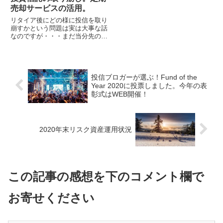
売却サービスの活用。
リタイア後にどの様に投信を取り
崩すかという問題は実は大事な話
なのですが・・・まだ当分先の話
だからとこれまであまりきちんと
考えていませんでした。ただ、年
齢に応じて...
投信ブロガーが選ぶ！Fund of the
Year 2020に投票しました。今年の表
彰式はWEB開催！
2020年末リスク資産運用状況
この記事の感想を下のコメント欄で
お寄せください