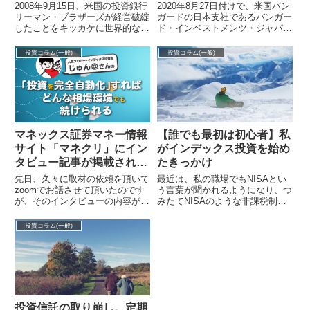
2008年9月15日、米国の投資銀行
2020年8月27日付けで、米国バン
リーマン・ブラザーズが経営破綻
ガードの日本支社であるバンガー
したことをキッカケに世界的な金
ド・インベストメンツ・ジャパン
融危機が発生しました。リーマン
の閉鎖が発表されました。公式サ
ショックは私にとっては、ニュー
イトバンガードからのお知らせ｜
投資コラム(一般)
投資コラム(一般)
スの...
当...
マネックス証券マネー情報
【誰でも最初は初心者】私
サイト「マネクリ」にイン
がインデックス投資を始め
タビュー記事が掲載されま
たきっかけ
した
先日、久々に取材の依頼を頂いて
最近は、私の職場でもNISAとい
zoomでお話させて頂いたのです
う言葉が聞かれるようになり、つ
が、そのインタビューの内容がマ
みたてNISAのような非課税制度
ネックス証券のマネー情報サイト
をきっかけに投資を始めてみたと
「マネクリ」内の、「達人に学ぶ
いう、若い人が増えています。ベ
投資コラム(一般)
「お金の...
テラン...
投資信託の取り崩し。定期