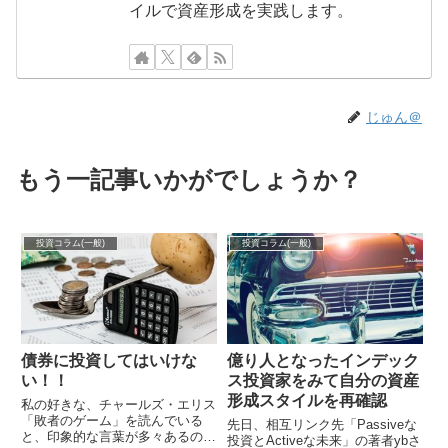
イルで資産形成を実践します。
じゅん＠
もう一記事いかがでしょうか？
投資コラム(一般)
投資コラム(一般)
債券に投資してはいけな
億り人となったインデック
い！！
ス投資家をみて自分の資産
形成スタイルを再確認
私の好きな、チャールズ・エリス
「敗者のゲーム」を読んでいる
先日、相互リンク先「Passiveな
と、印象的な言葉が多々あるので
投資とActiveな未来」の著者ybさ