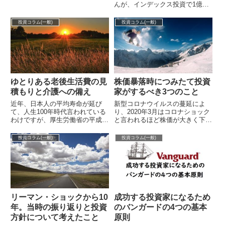
すが、個人投資家への十戒の一つ
んが、インデックス投資で1億円
として以下のように書かれていま
を達成された事をカミングアウト
す。「債券は...
されました。おめでとうござ...
投資コラム(一般)
投資コラム(一般)
ゆとりある老後生活費の見
株価暴落時につみたて投資
積もりと介護への備え
家がするべき3つのこと
近年、日本人の平均寿命が延び
新型コロナウイルスの蔓延によ
て、人生100年時代言われている
り、2020年3月はコロナショック
わけですが、厚生労働省の平成
と言われるほど株価が大きく下が
30年簡易生命表によると、年金
りました。ダウ平均は7日続落し
支給が始まる65歳時点の平均余
週間下落率は12%超え。リーマ
投資コラム(一般)
投資コラム(一般)
命は、男性8...
ン・ショ...
リーマン・ショックから10
成功する投資家になるため
年。当時の振り返りと投資
のバンガードの4つの基本
方針について考えたこと
原則