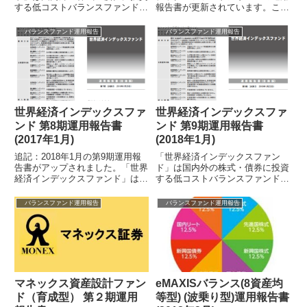
する低コストバランスファンドの
報告書が更新されています。これ
代表的ファンドの一つで、私の妻
からeMAXISシリーズを購入する
がNISAでコツコツと購入してい
人は、同じ運用方針でコストの
バランスファンド運用報告
バランスファンド運用報告
るものです...
安...
世界経済インデックスファ
世界経済インデックスファ
ンド 第8期運用報告書
ンド 第9期運用報告書
(2017年1月)
(2018年1月)
追記：2018年1月の第9期運用報
「世界経済インデックスファン
告書がアップされました。「世界
ド」は国内外の株式・債券に投資
経済インデックスファンド」は国
する低コストバランスファンドの
内外の株式・債券に投資する低コ
代表的ファンドの一つで、6資産
ストバランスファンドの代表的フ
分配型となっています。より低コ
バランスファンド運用報告
バランスファンド運用報告
ァンド...
ストなバラン...
マネックス資産設計ファン
eMAXISバランス(8資産均
ド（育成型） 第２期運用
等型) (波乗り型)運用報告書