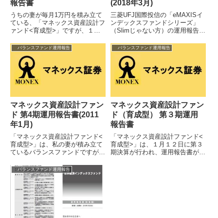
報告書
(2018年3月)
うちの妻が毎月1万円を積み立て
三菱UFJ国際投信の「eMAXISイ
ている、「マネックス資産設計フ
ンデックスファンドシリーズ」
ァンド<育成型>」ですが、１月
（Slimじゃない方）の運用報告書
１３日に第二期決算があり、運用
が更新されています。これから新
報告書がUPされていましたので
規にeMAXISバランスを購入す...
バランスファンド運用報告
バランスファンド運用報告
まとめてお...
マネックス資産設計ファン
マネックス資産設計ファン
ド 第4期運用報告書(2011
ド（育成型） 第３期運用
年1月)
報告書
「マネックス資産設計ファンド<
「マネックス資産設計ファンド<
育成型>」は、私の妻が積み立て
育成型>」は、１月１２日に第３
ているバランスファンドですが、
期決算が行われ、運用報告書が
1月12日に第4期決算が行われ、
webにUPされました。このファ
運用報告書がUPされていまし
ンドは私の妻が自分の小遣いから
バランスファンド運用報告
た。 マネ...
積み立てて...