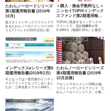
＜購入・換金手数料なし＞
たわらノーロードシリーズ
ニッセイTOPIXインデック
第1期運用報告書 (2016年
スファンド第2期運用報告
10月)
書(2017年4月)
TOPIXに投資するインデックス
低コストインデックスファンドで
ファンドで、信託報酬率が年
あるたわらノーロードシリーズの
0.1944％（税抜0.18％）と最安ク
うち7ファンドが10月12日に初め
ラスである、＜購入・換金手数料
ての決算をむかえ運用報告書が
なし＞ニッセイTOPIXインデッ...
webにアップされました。内容を
インデックスF 運用報告
インデックスF 運用報告
チェッ...
インデックスeシリーズ第8
たわらノーロードシリーズ
期運用報告書(2018年2月)
第4期運用報告書 (2019年
10月決算)
今となっては一世代前のインデッ
クスファンドとなってしまいまし
アセットマネジメントONEの低
たが、三井住友トラストAMのイ
コストインデックスファンド「た
ンデックスeシリーズ(旧CMAMイ
わらノーロードシリーズ」が第4
ンデックスe)の第8期運用報告書
期決算を迎え、運用報告書が公開
が出...
されています。参照アセットマネ
インデックスF 運用報告
ジメントO...