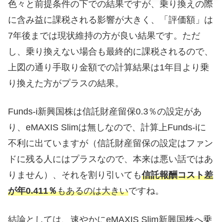
色々と前提条件の下での結果ですが、乗り換えの際
に含み益に課税される影響が大きく、「評価額」は
7年後までは現状維持の方が良い結果です。ただ
し、乗り換えない場合も最終的に課税されるので、
上図の通り手取り金額での計算結果は1年目より乗
り換えた方がプラスの結果。
Funds-i新興国株は信託財産留保0.3％の設定があ
り、eMAXIS Slimは無しなので、計算上Funds-iに
不利に出ていますが（信託財産留保の設定はファン
ドに残る人にはプラスなので、本来は悪い話ではあ
りません）、それを割り引いても
信託報酬コスト差
が年0.411％
もあるのは大きい
ですね。
結論としては、速やかにeMAXIS Slim新興国株へ乗