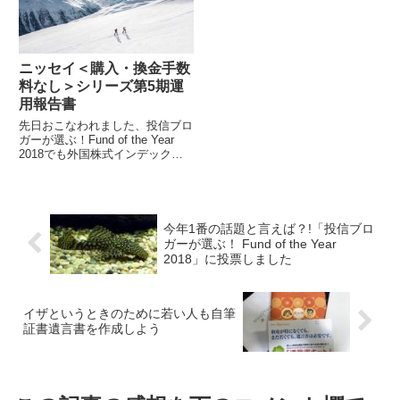
ニッセイ＜購入・換金手数
料なし＞シリーズ第5期運
用報告書
先日おこなわれました、投信ブロ
ガーが選ぶ！Fund of the Year
2018でも外国株式インデックス
ファンドが上位の常連となってい
ますニッセイAMの＜購...
今年1番の話題と言えば？!「投信ブロ
ガーが選ぶ！ Fund of the Year
2018」に投票しました
イザというときのために若い人も自筆
証書遺言書を作成しよう