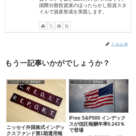
国際分散投資派のほったらかし投資スタ
イルで資産形成を実践します。
じゅん＠
もう一記事いかがでしょうか？
インデックスF 運用報告
インデックスF 運用報告
iFree S&P500 インデック
スが信託報酬年率0.243％
ニッセイ外国株式インデッ
で登場
クスファンド第1期運用報