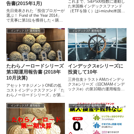
これまで、S&P500指数に連動し
告書(2015年1月)
た米国株インデックスファンド
先日発表された「投信ブロガーが
（ETFを除く）はi-mizuho米国株
選ぶ！ Fund of the Year 2014」
式インデックス（信託報酬年率
で見事に第1位を獲得した＜購
0.6156%（税込））しか選...
入・換金手数料なし＞ニッセイ外
国株式インデックスフ...
インデックスF 運用報告
インデックスF 運用報告
たわらノーロードシリーズ
インデックスeシリーズに
第3期運用報告書 (2018年
投資して10年
10月決算)
三井住友トラストAMのインデッ
クスeシリーズ（旧CMAMインデ
アセットマネジメントONEの低
ックスe）の第10期の運用報告書
コストインデックスファンド「た
が2月に出ていました。このファ
わらノーロードシリーズ」が第3
ンドは私も設定当初から保有して
期決算を迎え運用報告書が公開さ
おり、...
れました。参照アセットマネジメ
インデックスF 運用報告
インデックスF 運用報告
ントONE...