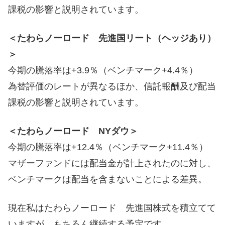
課税の影響と説明されています。
＜たわらノーロード 先進国リート（ヘッジあり）
＞
今期の騰落率は+3.9％（ベンチマーク+4.4％）
為替評価のレートが異なるほか、信託報酬及び配当
課税の影響と説明されています。
＜たわらノーロード NYダウ＞
今期の騰落率は+12.4％（ベンチマーク+11.4％）
マザーファンドには配当金が計上されたのに対し、
ベンチマークは配当を含まないことによる差異。
現在私はたわらノーロード 先進国株式を積立てて
いますが、もちろん継続する予定です。