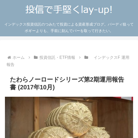
インデックス投資信託のつみたて投資による資産形成ブログ。バーディ狙って
ボギーよりも、手前に刻んでパーを取って行きたい。
ホーム
投資信託・ETF情報
インデックスF 運用
報告
たわらノーロードシリーズ第2期運用報告
書 (2017年10月)