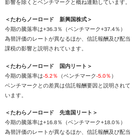
影響を除くとベンチマークと概ね連動しています。
＜たわらノーロード 新興国株式＞
今期の騰落率は+36.3％（ベンチマーク+37.4％）
為替評価のレートが異なるほか、信託報酬及び配当
課税の影響と説明されています。
＜たわらノーロード 国内リート＞
今期の騰落率は
-5.2％
（ベンチマーク
-5.0％
）
ベンチマークとの差異は信託報酬要因と説明されて
います。
＜たわらノーロード 先進国リート＞
今期の騰落率は+16.8％（ベンチマーク+18.0％）
為替評価のレートが異なるほか、信託報酬及び配当