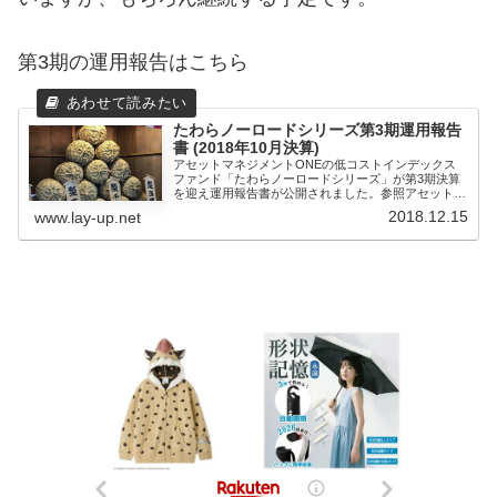
第3期の運用報告はこちら
たわらノーロードシリーズ第3期運用報告
書 (2018年10月決算)
アセットマネジメントONEの低コストインデックス
ファンド「たわらノーロードシリーズ」が第3期決算
を迎え運用報告書が公開されました。参照アセットマ
ネジメントONE...
2018.12.15
www.lay-up.net