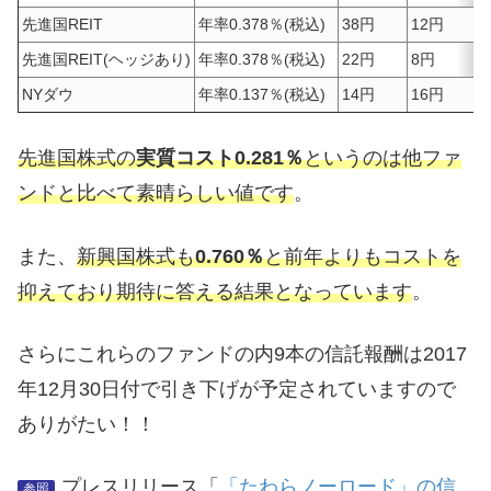
先進国REIT
年率0.378％(税込)
38円
12円
先進国REIT(ヘッジあり)
年率0.378％(税込)
22円
8円
NYダウ
年率0.137％(税込)
14円
16円
先進国株式の
実質コスト0.281％
というのは他ファ
ンドと比べて素晴らしい値です
。
また、
新興国株式も
0.760％
と前年よりもコストを
抑えており期待に答える結果となっています
。
さらにこれらのファンドの内9本の信託報酬は2017
年12月30日付で引き下げが予定されていますので
ありがたい！！
プレスリリース「
「たわらノーロード」の信
参照