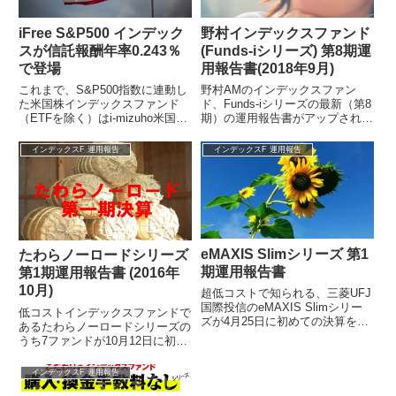
iFree S&P500 インデック
野村インデックスファンド
スが信託報酬年率0.243％
(Funds-iシリーズ) 第8期運
で登場
用報告書(2018年9月)
これまで、S&P500指数に連動し
野村AMのインデックスファン
た米国株インデックスファンド
ド、Funds-iシリーズの最新（第8
（ETFを除く）はi-mizuho米国株
期）の運用報告書がアップされて
式インデックス（信託報酬年率
います。Funds-iシリーズは、16
0.6156%（税込））しか選...
種の基本的なインデックスフ...
インデックスF 運用報告
インデックスF 運用報告
eMAXIS Slimシリーズ 第1
たわらノーロードシリーズ
期運用報告書
第1期運用報告書 (2016年
10月)
超低コストで知られる、三菱UFJ
国際投信のeMAXIS Slimシリー
低コストインデックスファンドで
ズが4月25日に初めての決算を迎
あるたわらノーロードシリーズの
え、第1期運用報告書が出揃いま
うち7ファンドが10月12日に初め
した。 eMAXIS Sli...
ての決算をむかえ運用報告書が
webにアップされました。内容を
インデックスF 運用報告
チェッ...