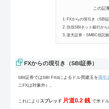
この記
FXからの現引き（SBI
住信SBIネット銀行から
楽天証券・SMBC信託
FXからの現引き（SBI証券）
SBI証券ではSBI FXαによるドル買建玉を
現引
ニFXは対象外）。
片道0.2 銭
これにより
スプレッド
で米ド