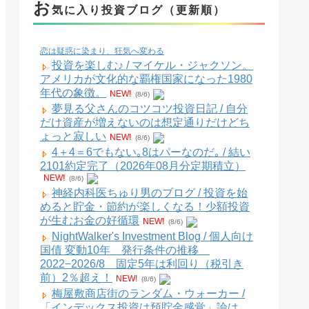
お
気に入り投資ブログ（更新順）
恋は疑惑に染まり、狂気へ変わる
投資を楽しむ♪ / マイケル・ジャクソン。
アメリカが文化的な覇権国家になった1980
年代の象徴。
NEW!
(8/6)
夢見る父さんのコツコツ投資日記 / 自分
だけ資産が増えないのは想定通りだけどち
ょっと寂しい
NEW!
(8/6)
4＋4＝6でもない｡8はパーなのだ｡ / 結い
2101約定完了（2026年08月分定期積立）
NEW!
(8/6)
神経内科医ちゅり男のブログ / 投資を始
めると貯金・節約が楽しくなる！少額投資
が生むお金の好循環
NEW!
(8/6)
NightWalker's Investment Blog / 個人向け
国債 変動10年 発行条件の推移
2022−2026/8 固定5年は利回り（税引き
前）2％超え！
NEW!
(8/6)
梅屋敷商店街のランダム・ウォーカー /
「インデックス投資は預貯金感覚」論は、