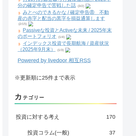
分の確定申告で苦戦した話
(3/2)
みとべのできるかな / 確定申告⑧ 不動
産の赤字と配当の黒字を損益通算します
(2/15)
Passiveな投資とActiveな未来 / 2025年末
のポートフォリオ
(1/4)
インデックス投資で長期航海 / 資産状況
（2025年9月末）
(1/3)
Powered by livedoor 相互RSS
※更新順に25件まで表示
カ
テゴリー
投資に対する考え
170
投資コラム(一般)
37