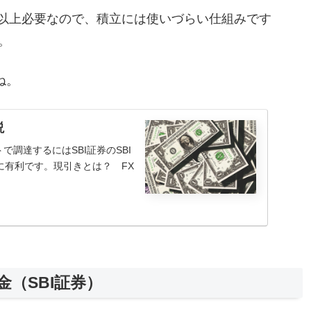
0万円以上必要なので、積立には使いづらい仕組みです
。
ね。
説
調達するにはSBI証券のSBI
に有利です。現引きとは？ FX
金（SBI証券）