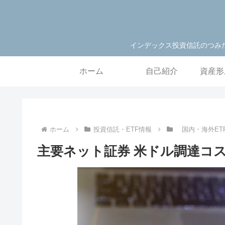
インデックス投資信託のつみ
ホーム
自己紹介
資産形
ホーム
投資信託・ETF情報
国内・海外E
主要ネット証券 米ドル調達コ