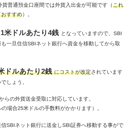
の外貨普通預金口座間では外貨入出金が可能です（
これ
ておすすめ
）。
1米ドルあたり4銭
は
となっていますので、SBI
も一旦住信SBIネット銀行へ資金を移動してから取
1米ドルあたり2銭
にコストが改定
されています
いでしょう。
関からの外貨送金受取に対応しています。
ルの場合25米ドルの手数料がかかります）。
SBIネット銀行に送金しSBI証券へ移動する事がで