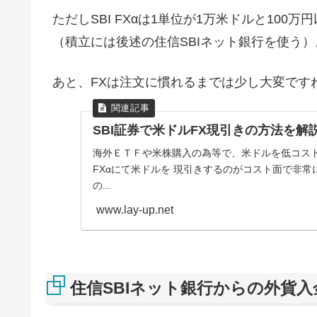
ただしSBI FXαは1単位が1万米ドルと10
（積立には後述の住信SBIネット銀行を使う）
あと、FXは注文に慣れるまでは少し大変です
SBI証券で米ドルFX現引きの方法を解
海外ＥＴＦや米株購入の為等で、米ドルを低コストで
FXαにて米ドルを 現引きするのがコスト面で非常
の...
www.lay-up.net
住信SBIネット銀行からの外貨入