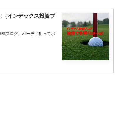
y-up!（インデックス投資ブ
形成ブログ。バーディ狙ってボ
。