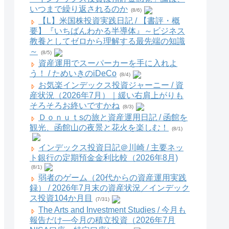
いつまで繰り返されるのか
(8/6)
【L】米国株投資実践日記 / 【書評・概
要】『いちばんわかる半導体』～ビジネス
教養としてゼロから理解する最先端の知識
～
(8/5)
資産運用でスーパーカーを手に入れよ
う！ / ためいきのiDeCo
(8/4)
お気楽インデックス投資ジャーニー / 資
産状況（2026年7月）｜緩い右肩上がりも
そろそろお終いですかね
(8/3)
Ｄｏｎｕｔsの旅と資産運用日記 / 函館を
観光、函館山の夜景と花火を楽しむ！
(8/1)
インデックス投資日記＠川崎 / 主要ネッ
ト銀行の定期預金金利比較（2026年8月)
(8/1)
弱者のゲーム（20代からの資産運用実践
録） / 2026年7月末の資産状況／インデック
ス投資104か月目
(7/31)
The Arts and Investment Studies / 今月も
報告だけ―今月の積立投資（2026年7月