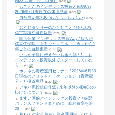
NISA口座・特定口座）
(7/31)
もことんのインデックス投資と節約術 /
2026年7月末現在の運用成績
(7/30)
自分自治体 / あつはなついねぇ(･ᴗ･)
(7/27)
おやじダンサーのひとりごと / ひふみ投
信定期積立経過報告
(7/26)
開店休業 インデックス投資Way / 個人賠
償責任保険「まるごとマモル」、今回から1
年ごとの自動更新
(7/24)
いつか子供に伝えたいお金の話 / もしも
インデックス投資以外でスタートしていた
ら
(7/24)
ホンネの資産運用セミナー / 2026年6月30
日現在のアセットアロケーション（資産配
分）と投資商品
(6/29)
アキバ系投信自作派 / 来年以降のiDeCoの
掛け金について
(6/12)
ますい画伯とインデックス投資？ / 厳選
バランスファンドまとめに、総経費率を追
加！
(3/3)
月16万の都会暮らし資産運用記 / 2025年