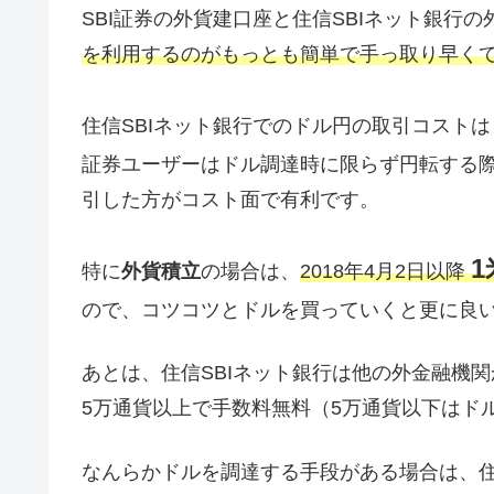
SBI証券の外貨建口座と住信SBIネット銀行
を利用するのがもっとも簡単で手っ取り早く
住信SBIネット銀行でのドル円の取引コスト
証券ユーザーはドル調達時に限らず円転する際
引した方がコスト面で有利です。
特に
外貨積立
の場合は、
2018年4月2日以降
ので、コツコツとドルを買っていくと更に良
あとは、住信SBIネット銀行は他の外金融機
5万通貨以上で手数料無料（5万通貨以下はド
なんらかドルを調達する手段がある場合は、住信