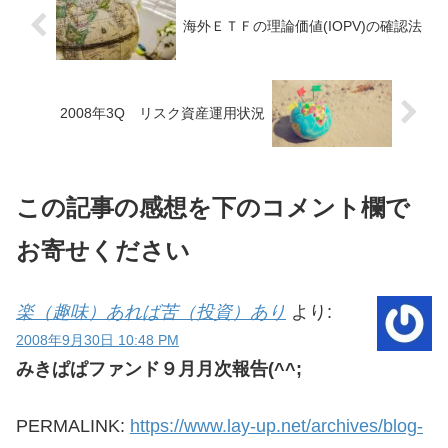
海外ＥＴＦの理論価値(IOPV)の確認法
2008年3Q リスク資産運用状況
この記事の感想を下のコメント欄で
お寄せください
楽（趣味）あれば苦（投資）あり
より:
2008年9月30日 10:48 PM
みきぱぱファンド９月月次報告(^^;
PERMALINK:
https://www.lay-up.net/archives/blog-