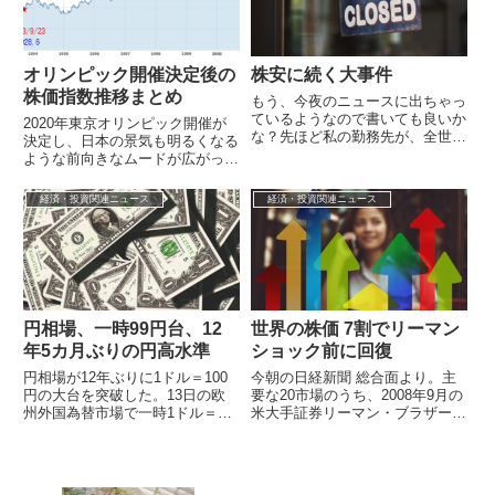
オリンピック開催決定後の
株安に続く大事件
株価指数推移まとめ
もう、今夜のニュースに出ちゃっ
ているようなので書いても良いか
2020年東京オリンピック開催が
な？先ほど私の勤務先が、全世界
決定し、日本の景気も明るくなる
で7,000人以上の人員削減を発表
ような前向きなムードが広がって
しました。残念ながら私も対象者
いるように思います。オリンピッ
となっ...
ク開催決定から開会式当日までの
経済・投資関連ニュース
経済・投資関連ニュース
株価指数...
円相場、一時99円台、12
世界の株価 7割でリーマン
年5カ月ぶりの円高水準
ショック前に回復
円相場が12年ぶりに1ドル＝100
今朝の日経新聞 総合面より。主
円の大台を突破した。13日の欧
要な20市場のうち、2008年9月の
州外国為替市場で一時1ドル＝99
米大手証券リーマン・ブラザーズ
円77銭まで上昇し、1995年10月
破綻前の水準を回復したのは、米
以来、12年5カ月ぶりの円高...
国市場を加えて14と全体の７割
に達...