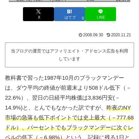
X
はてブ
LINE
0
2008.09.30
2020.11.21
当ブログの運営ではアフィリエイト・アドセンス広告を利用
しています
教科書で習った1987年10月のブラックマンデー
は、ダウ平均の終値が前週末より508ドル低下（－
22.6%）、翌日の日経平均株価は3,836円安(－
14.9%)と、とんでもなかった訳ですが、
昨夜のNY
市場の急落も低下ポイントでは史上最大（－777.68
ドル）、パーセントでもブラックマンデーに次ぐレ
ベルの低下（－6.98%）
という、記録に残る1日と