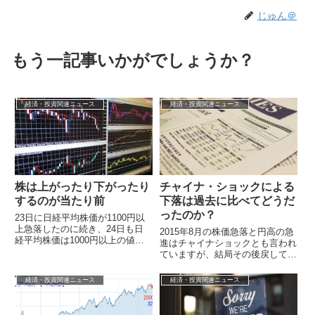
じゅん＠
もう一記事いかがでしょうか？
経済・投資関連ニュース
経済・投資関連ニュース
株は上がったり下がったり
チャイナ・ショックによる
するのが当たり前
下落は過去に比べてどうだ
ったのか？
23日に日経平均株価が1100円以
上急落したのに続き、24日も日
2015年8月の株価急落と円高の急
経平均株価は1000円以上の値動
進はチャイナショックとも言われ
き（最終的に前日終値よりも128
ていますが、結局その後戻してい
円47銭（0.89％）値上がり）...
る事もあり、後で思えば大して騒
ぐ事でもなかったという風潮が強
経済・投資関連ニュース
経済・投資関連ニュース
いよう...