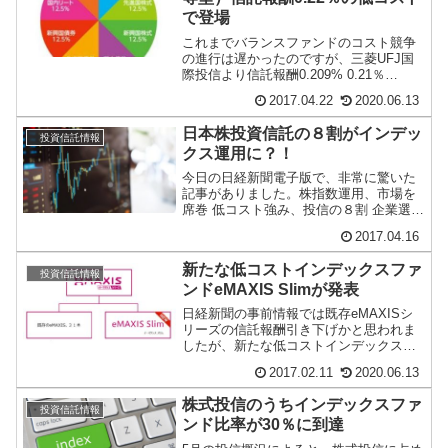
で登場
これまでバランスファンドのコスト競争
の進行は遅かったのですが、三菱UFJ国
際投信より信託報酬0.209% 0.21％
0.22％（税抜）（2018年2月27日2...
2017.04.22
2020.06.13
日本株投資信託の８割がインデッ
投資信託情報
クス運用に？！
今日の日経新聞電子版で、非常に驚いた
記事がありました。株指数運用、市場を
席巻 低コスト強み、投信の８割 企業選別
機能衰えも 世界の株式市場で株価指数の
2017.04.16
構成銘柄を...
新たな低コストインデックスファ
投資信託情報
ンドeMAXIS Slimが発表
日経新聞の事前情報では既存eMAXISシ
リーズの信託報酬引き下げかと思われま
したが、新たな低コストインデックスフ
ァンドとして「eMAXIS Slim」が設定さ
2017.02.11
2020.06.13
れ...
株式投信のうちインデックスファ
投資信託情報
ンド比率が30％に到達