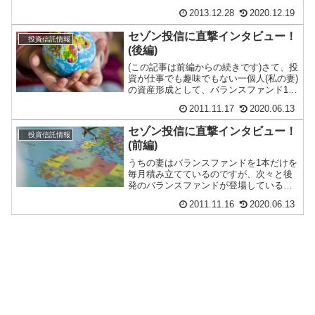
コスト外国株式インデックスファンドに
2013.12.28
2020.12.19
比べて、20...
セゾン投信に直撃インタビュー！
投資信託情報
(後編)
(この記事は前編からの続きです)さて、投
資が仕事でも趣味でもない一個人(私の妻)
の資産形成として、バランスファンド1本
で積立て投資をしたいと考えているので
2011.11.17
2020.06.13
すが『...
セゾン投信に直撃インタビュー！
投資信託情報
(前編)
うちの妻はバランスファンドを1本だけを
毎月積み立てているのですが、次々と後
発のバランスファンドが登場している事
もあり、最近乗り換えを検討していまし
2011.11.16
2020.06.13
た。ある程度候...