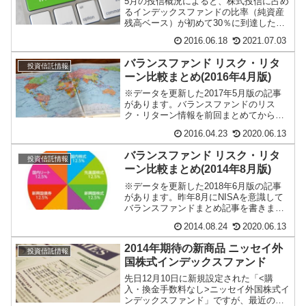
5月の投信概況によると、株式投信に占め
るインデックスファンドの比率（純資産
残高ベース）が初めて30％に到達したと
の事。13日に発表された投資信託協会の
2016.06.18
2021.07.03
統計による...
バランスファンド リスク・リタ
投資信託情報
ーン比較まとめ(2016年4月版)
※データを更新した2017年5月版の記事
があります。バランスファンドのリス
ク・リターン情報を前回まとめてから半
年が経過していますので、アップデート
2016.04.23
2020.06.13
しておきます。...
バランスファンド リスク・リタ
投資信託情報
ーン比較まとめ(2014年8月版)
※データを更新した2018年6月版の記事
があります。昨年8月にNISAを意識して
バランスファンドまとめ記事を書きまし
たが、丁度1年が経過しましたので情報を
2014.08.24
2020.06.13
アップ...
2014年期待の新商品 ニッセイ外
投資信託情報
国株式インデックスファンド
先日12月10日に新規設定された「<購
入・換金手数料なし>ニッセイ外国株式イ
ンデックスファンド」ですが、最近の低